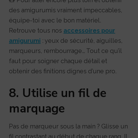
🧸 Pour aller encore plus loin et obtenir
u
des amigurumis vraiment impeccables,
r
équipe-toi avec le bon matériel.
a
Retrouve tous nos
accessoires pour
m
amigurumi
: yeux de sécurité, aiguilles,
i
marqueurs, rembourrage… Tout ce qu’il
g
faut pour soigner chaque détail et
u
obtenir des finitions dignes d’une pro.
r
u
8. Utilise un fil de
m
marquage
i
Pas de marqueur sous la main ? Glisse un
fil contrastant au début de chaque rang. Il