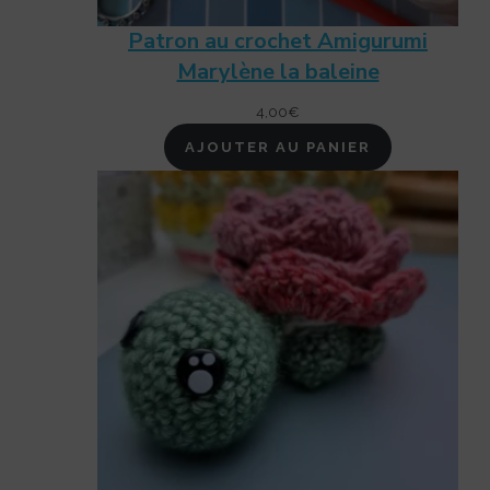
Patron au crochet Amigurumi
Marylène la baleine
4,00
€
AJOUTER AU PANIER