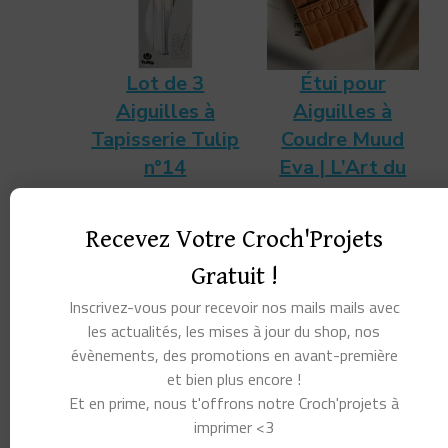
Lot de 3
Étui pour
Aiguilles à
Aiguilles à
Tapisserie Tulip
Coudre Muud
n°14
Eva | L’Art du
Rangement en
7,30
€
Cuir Véritable
Recevez Votre Croch'Projets
Lire la suite
17,50
€
Gratuit !
Choix des options
Inscrivez-vous pour recevoir nos mails mails avec
les actualités, les mises à jour du shop, nos
5. Choisis le bon fil
évènements, des promotions en avant-première
et bien plus encore !
Et en prime, nous t'offrons notre Croch'projets à
pour les finitions
imprimer <3