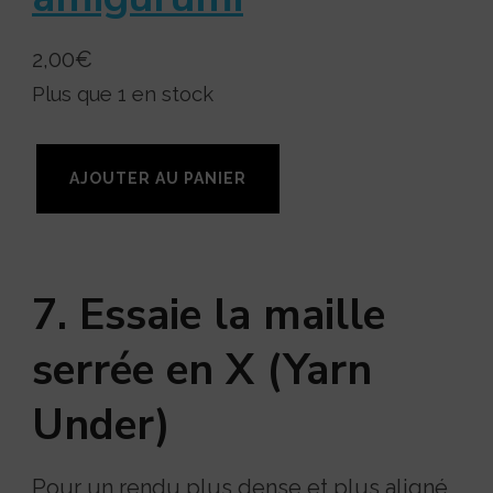
2,00
€
Plus que 1 en stock
q
AJOUTER AU PANIER
u
a
n
7. Essaie la maille
t
i
serrée en X (Yarn
t
Under)
é
d
Pour un rendu plus dense et plus aligné,
e