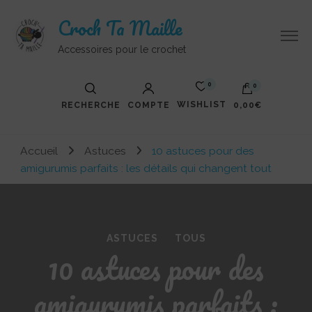
Croch Ta Maille
Accessoires pour le crochet
0
0
WISHLIST
RECHERCHE
COMPTE
0,00€
Accueil
Astuces
10 astuces pour des
amigurumis parfaits : les détails qui changent tout
ASTUCES
TOUS
10 astuces pour des
amigurumis parfaits :