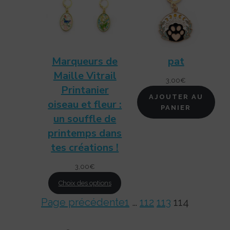
Marqueurs de
pat
Maille Vitrail
3,00
€
Printanier
AJOUTER AU
oiseau et fleur :
PANIER
un souffle de
printemps dans
tes créations !
3,00
€
Choix des options
Page précédente
1
…
112
113
114