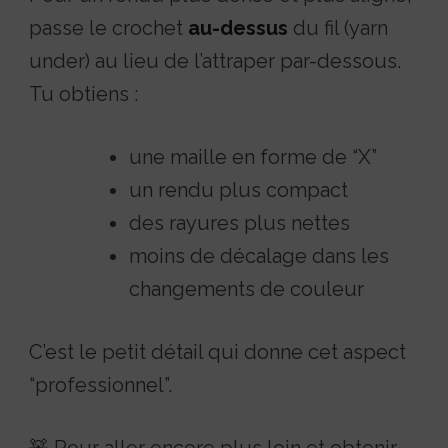
passe le crochet
au-dessus
du fil (yarn
R
under) au lieu de l’attraper par-dessous.
e
Tu obtiens :
m
b
une maille en forme de “X”
o
un rendu plus compact
u
des rayures plus nettes
r
moins de décalage dans les
r
changements de couleur
a
g
C’est le petit détail qui donne cet aspect
e
“professionnel”.
p
o