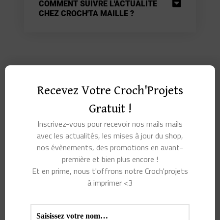
COMMENT SUIVRE L'ACTUALITÉ
CHEZ CROCH'TA MAILLE ?
Recevez Votre Croch'Projets
Partager :
Gratuit !
Inscrivez-vous pour recevoir nos mails mails
avec les actualités, les mises à jour du shop,
X
Facebook
Pinterest
nos évènements, des promotions en avant-
première et bien plus encore !
Et en prime, nous t'offrons notre Croch'projets
à imprimer <3
J’aime ça :