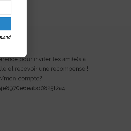
 quand
érence pour inviter tes ami(e)s à
lle et recevoir une récompense !
.fr/mon-compte?
f4e8970e6eabd0825f2a4