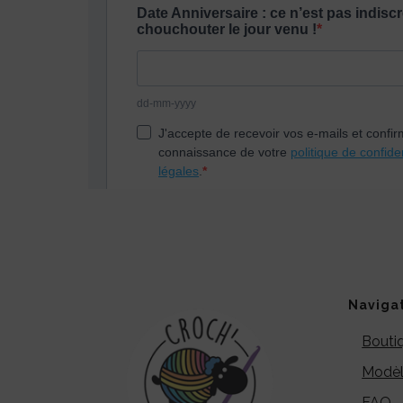
Naviga
Bouti
Modèl
FAQ