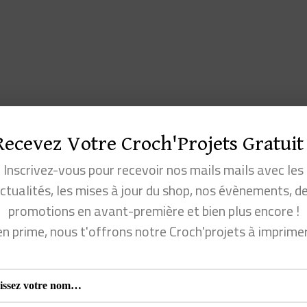
plusieur
a
produit
variations
plusieurs
a
Les
variations.
plusieurs
options
Les
variations.
peuvent
options
Les
être
peuvent
options
choisies
Recevez Votre Croch'Projets Gratuit 
être
peuvent
sur
Inscrivez-vous pour recevoir nos mails mails avec les
choisies
être
la
ctualités, les mises à jour du shop, nos évènements, d
sur
choisies
page
promotions en avant-première et bien plus encore !
la
sur
du
en prime, nous t'offrons notre Croch'projets à imprime
page
la
produit
du
page
produit
du