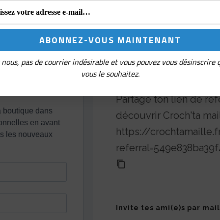
produit
nous, pas de courrier indésirable et vous pouvez vous désinscrire
vous le souhaitez.
Parrainage
Partage ton lien de réf
découvrir Croch'ta mai
https://crochtamaille
referral=549e838ba39
Invite tes ami(e)s par mail