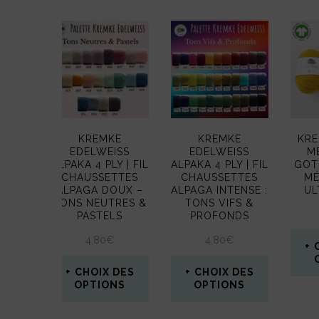
plus
récent
au
plus
ancien
KREMKE
KREMKE
KRE
EDELWEISS
EDELWEISS
M
ALPAKA 4 PLY | FIL
ALPAKA 4 PLY | FIL
GOTS
CHAUSSETTES
CHAUSSETTES
MÉ
ALPAGA DOUX –
ALPAGA INTENSE :
UL
TONS NEUTRES &
TONS VIFS &
PASTELS
PROFONDS
4,80
€
4,80
€
CHOIX DES
CHOIX DES
OPTIONS
OPTIONS
Ce
Ce