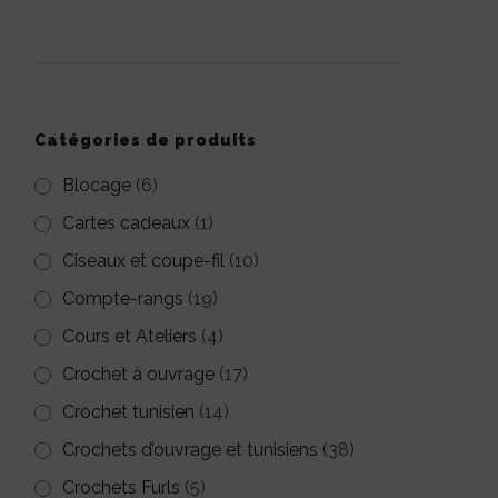
pour :
Catégories de produits
Blocage
(6)
Cartes cadeaux
(1)
Ciseaux et coupe-fil
(10)
GE
Compte-rangs
(19)
:
Cours et Ateliers
(4)
€
Crochet à ouvrage
(17)
€
Crochet tunisien
(14)
Crochets d’ouvrage et tunisiens
(38)
Crochets Furls
(5)