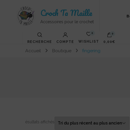
Croch Ta Maille
B
Accessoires pour le crochet
0
0
WISHLIST
RECHERCHE
COMPTE
0,00€
Accueil
Boutique
fingering
Votre panier est vide.
Trié
7 résultats affichés
du