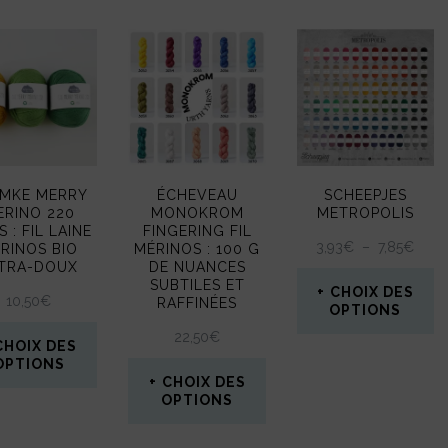
MKE MERRY
ÉCHEVEAU
SCHEEPJES
ERINO 220
MONOKROM
METROPOLIS
 : FIL LAINE
FINGERING FIL
PLA
3,93
€
–
7,85
€
RINOS BIO
MÉRINOS : 100 G
TRA-DOUX
DE NUANCES
DE
SUBTILES ET
PRIX 
CHOIX DES
10,50
€
RAFFINÉES
3,93
OPTIONS
À
22,50
€
Ce
CHOIX DES
7,85
OPTIONS
produit
CHOIX DES
Ce
OPTIONS
a
produit
Ce