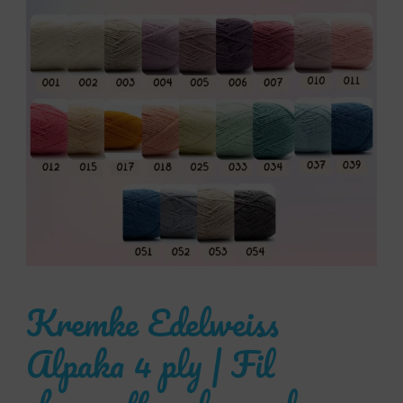
Kremke Edelweiss
Alpaka 4 ply | Fil