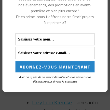
nos évènements, des promotions en avant-
dentelle
première et bien plus encore !
vêtements et accessoires
Et en prime, nous t'offrons notre Croch'projets
à imprimer <3
nouveau-né
mitaines et bonnets délicats
tout projet fingering qui
bénéficie d’une touche
d’alpaga
Envie d’explorer d’autres fils
Avec nous, pas de courrier indésirable et vous pouvez vous
techniques et naturels ?
désinscrire quand vous le souhaitez.
Découvre aussi :
Lazy Lion Kremke
: laine auto-