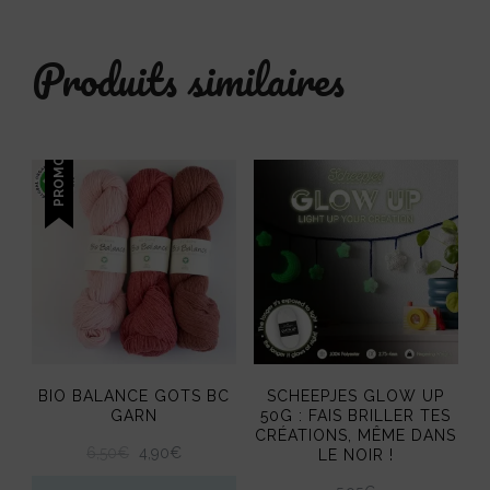
Produits similaires
PROMO !
BIO BALANCE GOTS BC
SCHEEPJES GLOW UP
GARN
50G : FAIS BRILLER TES
CRÉATIONS, MÊME DANS
LE
LE
6,50
€
4,90
€
LE NOIR !
PRIX
PRIX