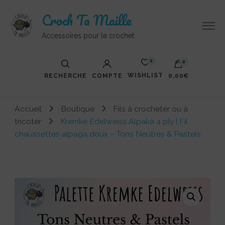
Croch Ta Maille
Accessoires pour le crochet
0
0
WISHLIST
RECHERCHE
COMPTE
0,00€
Votre panier est vide.
Accueil
Boutique
Fils à crocheter ou à
tricoter
Kremke Edelweiss Alpaka 4 ply | Fil
chaussettes alpaga doux – Tons Neutres & Pastels