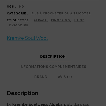
4
ply
UGS :
ND
CATÉGORIE :
FILS À CROCHETER OU À TRICOTER
|
ÉTIQUETTES :
ALPAGA
,
FINGERING
,
LAINE
,
Fil
POLYAMIDE
chaussettes
Kremke Soul Wool
alpaga
doux
–
DESCRIPTION
Tons
INFORMATIONS COMPLÉMENTAIRES
Neutres
BRAND
AVIS (0)
&
Pastels
Description
Le
Kremke Edelweiss Alpaka 4 ply
dans ses