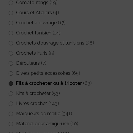
Compte-rangs
(19)
du
page
Cours et Ateliers
(4)
produit
du
Crochet à ouvrage
(17)
produit
Crochet tunisien
(14)
Crochets d’ouvrage et tunisiens
(38)
Crochets Furls
(5)
Dérouleurs
(7)
Divers petits accessoires
(65)
Fils à crocheter ou à tricoter
(63)
Kits à crocheter
(53)
Livres crochet
(143)
Marqueurs de maille
(341)
Matériel pour amigurumi
(10)