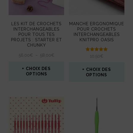
options
peuvent
LES KIT DE CROCHETS
MANCHE ERGONOMIQUE
être
INTERCHANGEABLES
POUR CROCHETS
POUR TOUS TES
INTERCHANGEABLES
choisies
PROJETS : STARTER ET
KNITPRO OASIS
CHUNKY
sur
PLAGE
56,00
€
–
58,00
€
Note
la
10,50
€
5.00
DE
sur 5
page
PRIX :
CHOIX DES
CHOIX DES
56,00€
OPTIONS
OPTIONS
du
À
Ce
produit
Ce
58,00€
produit
produit
a
a
plusieurs
plusieurs
variations.
variations.