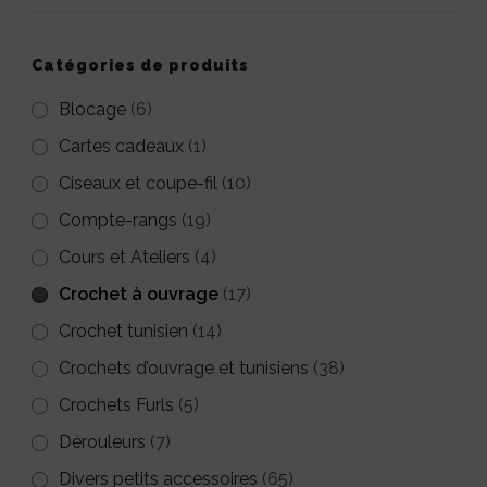
peuvent
être
Catégories de produits
choisies
Blocage
(6)
sur
Cartes cadeaux
(1)
la
Ciseaux et coupe-fil
(10)
page
Compte-rangs
(19)
du
Cours et Ateliers
(4)
produit
Crochet à ouvrage
(17)
Crochet tunisien
(14)
Crochets d’ouvrage et tunisiens
(38)
Crochets Furls
(5)
Dérouleurs
(7)
Divers petits accessoires
(65)