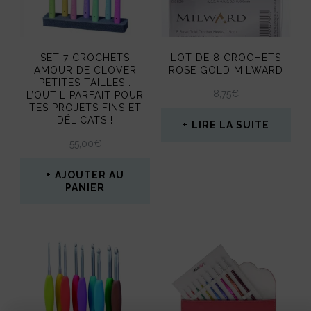
options
peuvent
SET 7 CROCHETS
LOT DE 8 CROCHETS
être
AMOUR DE CLOVER
ROSE GOLD MILWARD
PETITES TAILLES :
choisies
8,75
€
L’OUTIL PARFAIT POUR
TES PROJETS FINS ET
sur
DÉLICATS !
LIRE LA SUITE
la
55,00
€
page
AJOUTER AU
du
PANIER
produit