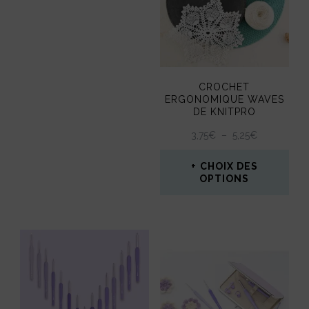
CROCHET
ERGONOMIQUE WAVES
DE KNITPRO
PLAGE
3,75
€
–
5,25
€
DE
PRIX :
CHOIX DES
3,75€
OPTIONS
À
Ce
5,25€
produit
a
plusieurs
variations.