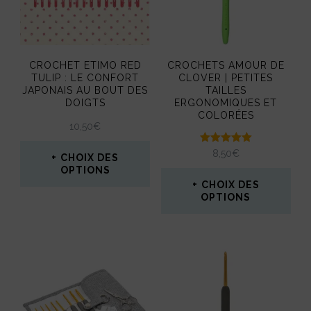
Les
Les
options
options
peuvent
peuvent
CROCHET ETIMO RED
CROCHETS AMOUR DE
être
être
TULIP : LE CONFORT
CLOVER | PETITES
JAPONAIS AU BOUT DES
TAILLES
choisies
choisies
DOIGTS
ERGONOMIQUES ET
sur
COLORÉES
sur
10,50
€
la
la
Note
8,50
€
CHOIX DES
page
5.00
page
OPTIONS
sur 5
du
CHOIX DES
du
Ce
OPTIONS
produit
produit
produit
Ce
a
produit
plusieurs
a
variations.
plusieurs