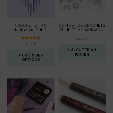
Les
options
peuvent
CROCHET ETIMO
COFFRET DE CROCHETS
être
MURASAKI TULIP
TULIP ETIMO MURASAKI
choisies
240,00
€
Note
11,50
€
sur
5.00
AJOUTER AU
sur 5
la
PANIER
CHOIX DES
OPTIONS
page
Ce
du
produit
produit
a
plusieurs
variations.
Les