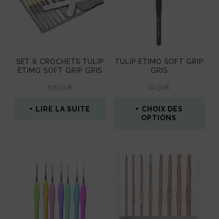
Les
variations.
options
Les
peuvent
options
être
peuvent
SET 8 CROCHETS TULIP
TULIP ETIMO SOFT GRIP
choisies
être
ETIMO SOFT GRIP GRIS
GRIS
sur
choisies
105,00
€
10,50
€
la
sur
LIRE LA SUITE
CHOIX DES
page
la
OPTIONS
du
page
Ce
produit
du
produit
produit
a
plusieurs
variations.
Les