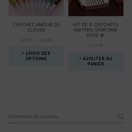
options
options
peuvent
peuvent
CROCHET AMOUR DE
KIT DE 8 CROCHETS
être
être
CLOVER
KNITPRO SYMFONIE
ROSE 🌸
choisies
choisies
PLAGE
8,00
€
–
12,50
€
90,00
€
DE
sur
sur
PRIX :
CHOIX DES
la
la
8,00€
OPTIONS
AJOUTER AU
PANIER
À
page
page
Ce
12,50€
du
du
produit
produit
produit
a
plusieurs
variations.
Recherche
Les
pour :
options