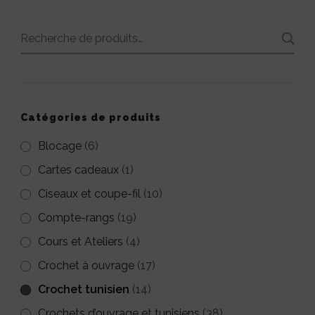
plusieurs
variations.
Recherche
Les
pour :
options
peuvent
Catégories de produits
être
Blocage
(6)
choisies
Cartes cadeaux
(1)
sur
Ciseaux et coupe-fil
la
(10)
page
Compte-rangs
(19)
du
Cours et Ateliers
(4)
produit
Crochet à ouvrage
(17)
Crochet tunisien
(14)
Crochets d’ouvrage et tunisiens
(38)