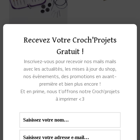
Les
options
peuvent
KIT CROCHETS
CONNECTEUR POUR
être
Recevez Votre Croch'Projets
TUNISIENS
CROCHET TUNISIEN
INTERCHANGEABLES
KNITPRO
choisies
Gratuit !
KNITPRO SYMFONIE |
1,95
€
L’OUTIL IDÉAL POUR
sur
Inscrivez-vous pour recevoir nos mails mails
VOS PROJETS AU
avec les actualités, les mises à jour du shop,
la
CROCHET TUNISIEN
LIRE LA SUITE
nos évènements, des promotions en avant-
page
première et bien plus encore !
Note
90,00
€
du
5.00
Et en prime, nous t'offrons notre Croch'projets
sur 5
à imprimer <3
produit
AJOUTER AU
PANIER
PROMO !