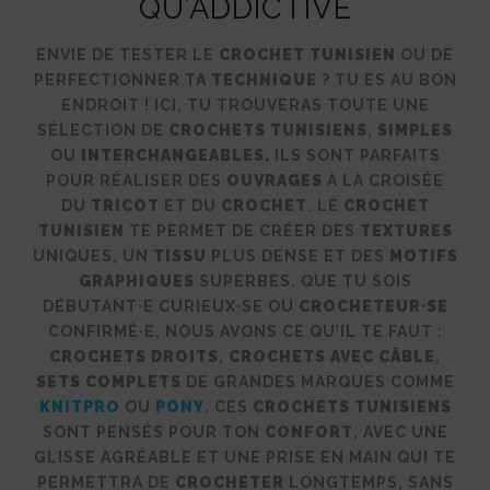
QU’ADDICTIVE
ENVIE DE TESTER LE
CROCHET TUNISIEN
OU DE
PERFECTIONNER TA
TECHNIQUE
? TU ES AU BON
ENDROIT ! ICI, TU TROUVERAS TOUTE UNE
SÉLECTION DE
CROCHETS TUNISIENS
,
SIMPLES
OU
INTERCHANGEABLES.
ILS SONT PARFAITS
POUR RÉALISER DES
OUVRAGES
À LA CROISÉE
DU
TRICOT
ET DU
CROCHET
. LE
CROCHET
TUNISIEN
TE PERMET DE CRÉER DES
TEXTURES
UNIQUES, UN
TISSU
PLUS DENSE ET DES
MOTIFS
GRAPHIQUES
SUPERBES. QUE TU SOIS
DÉBUTANT·E CURIEUX·SE OU
CROCHETEUR·SE
CONFIRMÉ·E, NOUS AVONS CE QU’IL TE FAUT :
CROCHETS DROITS
,
CROCHETS AVEC CÂBLE
,
SETS COMPLETS
DE GRANDES MARQUES COMME
KNITPRO
OU
PONY
. CES
CROCHETS TUNISIENS
SONT PENSÉS POUR TON
CONFORT
, AVEC UNE
GLISSE AGRÉABLE ET UNE PRISE EN MAIN QUI TE
PERMETTRA DE
CROCHETER
LONGTEMPS, SANS