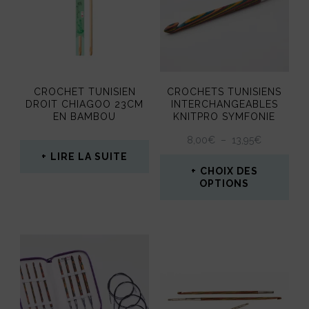
variations.
peuvent
Les
être
options
choisies
peuvent
sur
CROCHET TUNISIEN
CROCHETS TUNISIENS
être
la
DROIT CHIAGOO 23CM
INTERCHANGEABLES
EN BAMBOU
KNITPRO SYMFONIE
choisies
page
PLAGE
8,00
€
–
13,95
€
sur
du
DE
LIRE LA SUITE
la
PRIX :
produit
CHOIX DES
8,00€
OPTIONS
page
À
Ce
du
13,95€
produit
produit
a
plusieurs
variations.