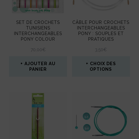
options
peuvent
SET DE CROCHETS
CÂBLE POUR CROCHETS
être
TUNISIENS
INTERCHANGEABLES
INTERCHANGEABLES
PONY : SOUPLES ET
choisies
PONY COLOUR
PRATIQUES
sur
70,00
€
3,50
€
la
AJOUTER AU
CHOIX DES
page
PANIER
OPTIONS
du
Ce
produit
produit
a
plusieurs
variations.
Les