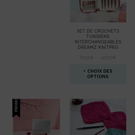
SET DE CROCHETS
TUNISIENS
INTERCHANGEABLES
DREAMZ KNITPRO
PLAGE
67,50
€
–
127,50
€
DE
PRIX :
CHOIX DES
67,50€
OPTIONS
À
Ce
127,50€
produit
PROMO !
a
plusieurs
variations.