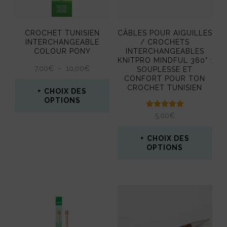
options
peuvent
CROCHET TUNISIEN
CÂBLES POUR AIGUILLES
être
INTERCHANGEABLE
/ CROCHETS
COLOUR PONY
INTERCHANGEABLES
choisies
KNITPRO MINDFUL 360° :
PLAGE
7,00
€
–
10,00
€
SOUPLESSE ET
sur
DE
CONFORT POUR TON
la
CROCHET TUNISIEN
PRIX :
CHOIX DES
7,00€
OPTIONS
page
À
Note
5,00
€
Ce
du
10,00€
5.00
sur 5
produit
produit
CHOIX DES
OPTIONS
a
Ce
plusieurs
produit
variations.
a
Les
plusieurs
options