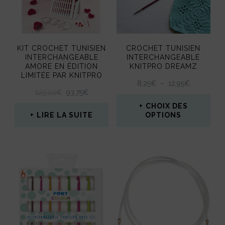
Les
options
peuvent
KIT CROCHET TUNISIEN
CROCHET TUNISIEN
être
INTERCHANGEABLE
INTERCHANGEABLE
AMORE EN ÉDITION
KNITPRO DREAMZ
choisies
LIMITÉE PAR KNITPRO
PLAGE
8,25
€
–
12,95
€
sur
LE
LE
125,00
€
93,75
€
DE
la
PRIX
PRIX
PRIX :
CHOIX DES
INITIAL
ACTUEL
8,25€
LIRE LA SUITE
OPTIONS
page
ÉTAIT :
EST :
À
Ce
125,00€.
93,75€.
du
12,95€
produit
produit
a
plusieurs
variations.
Les