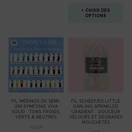
CHOIX DES
OPTIONS
Ce
produit
a
plusieurs
variations.
Les
options
peuvent
FIL MÉRINOS DK SEMI-
FIL SCHEEPJES LITTLE
être
UNI SYMFONIE VIVA
DARLING SPRINKLED
SOLID : TONS FROIDS,
GRADIENT : DOUCEUR
choisies
VERTS & NEUTRES
VELOURS ET DÉGRADÉS
MOUCHETÉS
sur
20,00
€