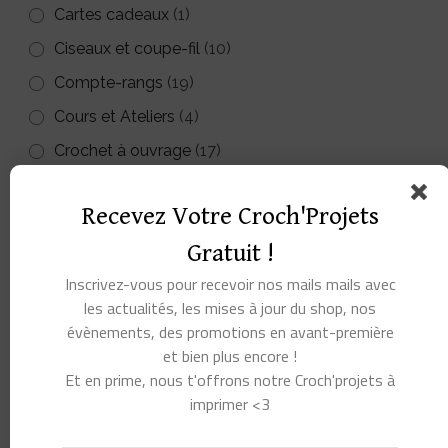
Cartes cadeaux
(1)
sur
la
Ciseaux et coupe-fil
(10)
la
page
page
Compte-rangs
(19)
du
du
Cours et Ateliers
(4)
produit
produit
Crochet à ouvrage
(17)
Crochet tunisien
(14)
Recevez Votre Croch'Projets
Crochets d’ouvrage et tunisiens
(38)
Gratuit !
Crochets Furls
(5)
Inscrivez-vous pour recevoir nos mails mails avec
Dérouleurs
(7)
les actualités, les mises à jour du shop, nos
Divers petits accessoires
(65)
évènements, des promotions en avant-première
et bien plus encore !
Fils à crocheter ou à tricoter
(63)
Et en prime, nous t'offrons notre Croch'projets à
Kits à crocheter
(53)
imprimer <3
Livres crochet
(143)