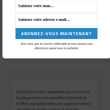
Marqueurs de maille
(341)
Matériel pour amigurumi
(10)
Modèles au crochet
(35)
Pin's et Badges
(9)
Sacs à projet et pochettes à crochets
(26)
Avec nous, pas de courrier indésirable et vous pouvez vous
désinscrire quand vous le souhaitez.