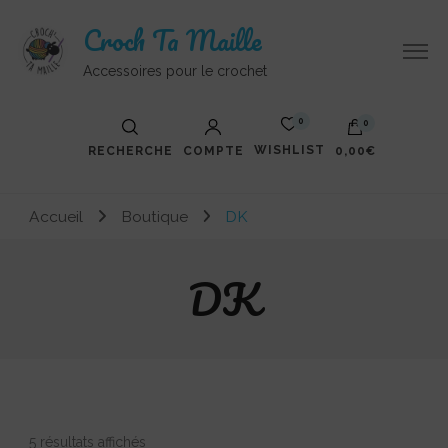
Croch Ta Maille
Accessoires pour le crochet
0
0
WISHLIST
RECHERCHE
COMPTE
0,00€
Votre panier est vide.
Accueil
Boutique
DK
DK
Trié
5 résultats affichés