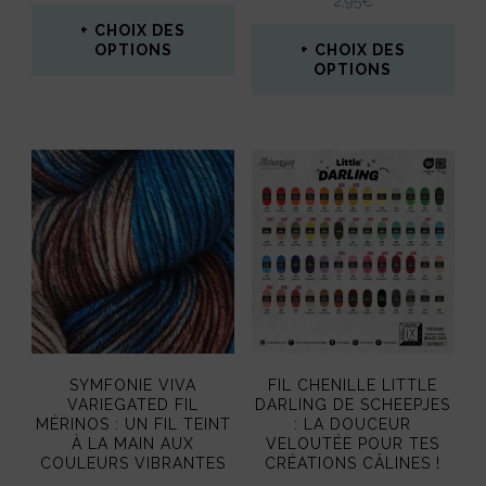
2,95
€
la
CHOIX DES
page
OPTIONS
CHOIX DES
OPTIONS
du
Ce
Ce
produit
produit
produit
a
a
plusieurs
plusieurs
variations.
variations.
Les
Les
options
options
peuvent
peuvent
être
SYMFONIE VIVA
FIL CHENILLE LITTLE
être
VARIEGATED FIL
DARLING DE SCHEEPJES
choisies
MÉRINOS : UN FIL TEINT
: LA DOUCEUR
choisies
À LA MAIN AUX
VELOUTÉE POUR TES
sur
COULEURS VIBRANTES
CRÉATIONS CÂLINES !
sur