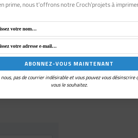
options
options
en prime, nous t'offrons notre Croch'projets à imprime
peuvent
peuvent
peuvent
être
être
être
choisies
choisies
choisies
sur
sur
sur
la
la
la
page
page
page
du
du
du
nous, pas de courrier indésirable et vous pouvez vous désinscrire
produit
produit
produit
vous le souhaitez.