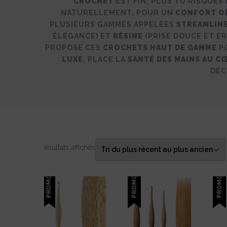
CROCHET
EST FIN, PLUS TU RISQUES
NATURELLEMENT, POUR UN
CONFORT O
PLUSIEURS GAMMES APPELÉES
STREAMLIN
ÉLÉGANCE) ET
RÉSINE
(PRISE DOUCE ET E
PROPOSE CES
CROCHETS HAUT DE GAMME
PO
LUXE
, PLACE LA
SANTÉ DES MAINS AU CŒ
DÉC
Trié
5 résultats affichés
du
plus
PROMO !
PROMO !
PROMO !
récent
au
plus
ancien