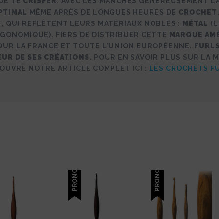
 DE TE
CRISPER
. AVEC LES MANCHES GÉNÉREUSEMENT L
PTIMAL
MÊME APRÈS DE LONGUES HEURES DE
CROCHET
E
, QUI REFLÈTENT LEURS MATÉRIAUX NOBLES :
MÉTAL
(L
RGONOMIQUE). FIERS DE DISTRIBUER CETTE
MARQUE AM
UR LA FRANCE ET TOUTE L’UNION EUROPÉENNE.
FURLS
UR DE SES CRÉATIONS.
POUR EN SAVOIR PLUS SUR LA 
OUVRE NOTRE ARTICLE COMPLET ICI :
LES CROCHETS F
PROMO !
PROMO !