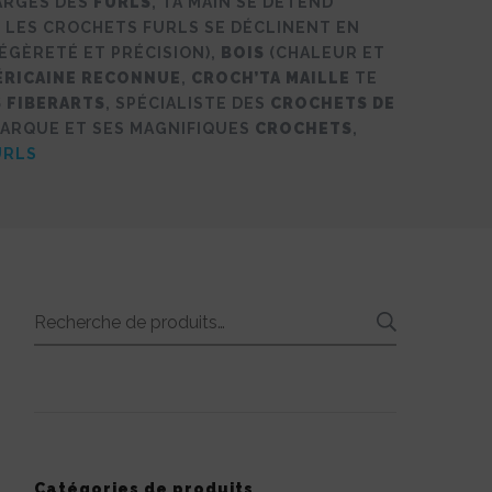
ARGES DES
FURLS
, TA MAIN SE DÉTEND
. LES CROCHETS FURLS SE DÉCLINENT EN
ÉGÈRETÉ ET PRÉCISION),
BOIS
(CHALEUR ET
ÉRICAINE RECONNUE
,
CROCH’TA MAILLE
TE
 FIBERARTS
, SPÉCIALISTE DES
CROCHETS DE
MARQUE ET SES MAGNIFIQUES
CROCHETS
,
URLS
Recherche
RECHE
pour :
Catégories de produits