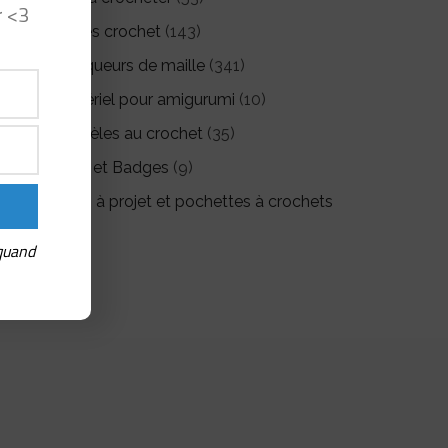
r <3
Livres crochet
(143)
Marqueurs de maille
(341)
Matériel pour amigurumi
(10)
Modèles au crochet
(35)
Pin's et Badges
(9)
Sacs à projet et pochettes à crochets
(26)
 quand