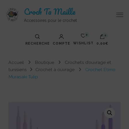
Croch Ta Maille
Accessoires pour le crochet
0
0
WISHLIST
RECHERCHE
COMPTE
0,00€
Votre panier est vide.
Accueil
Boutique
Crochets d’ouvrage et
tunisiens
Crochet à ouvrage
Crochet Etimo
Murasaki Tulip