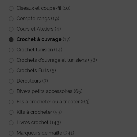
sur
Ciseaux et coupe-fil
(10)
la
la
Compte-rangs
(19)
page
page
Cours et Ateliers
du
(4)
du
produit
Crochet à ouvrage
(17)
produit
Crochet tunisien
(14)
Crochets d’ouvrage et tunisiens
(38)
Crochets Furls
(5)
Dérouleurs
(7)
Divers petits accessoires
(65)
Fils à crocheter ou à tricoter
(63)
Kits à crocheter
(53)
Livres crochet
(143)
Marqueurs de maille
(341)