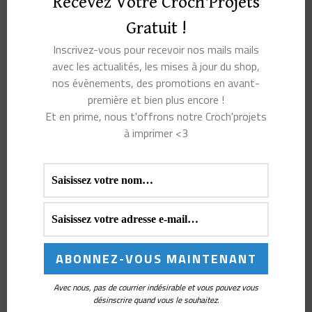
Recevez Votre Croch'Projets
France. Tu vas bientôt pouvoir savourer chaque
instant crochet avec ton nouveau chouchou dans la
Gratuit !
main !
Inscrivez-vous pour recevoir nos mails mails
avec les actualités, les mises à jour du shop,
nos évènements, des promotions en avant-
première et bien plus encore !
Et en prime, nous t'offrons notre Croch'projets
à imprimer <3
Coffret de crochets Tulip
Crochet Etimo Red Tulip
Etimo Murasaki
: le confort japonais au
bout des doigts
Set 8 crochets Tulip
Etimo Soft Grip Gris
Avec nous, pas de courrier indésirable et vous pouvez vous
désinscrire quand vous le souhaitez.