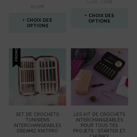
Note
LE
LE
3,50
€
2,00
€
5.00
10,50
€
PRIX
PRIX
sur 5
INITIAL
ACTUEL
CHOIX DES
CHOIX DES
ÉTAIT :
EST :
OPTIONS
OPTIONS
3,50€.
2,00€.
Ce
Ce
produit
produit
PROMO !
a
a
plusieurs
plusieurs
variations.
variations.
Les
Les
options
options
peuvent
peuvent
être
SET DE CROCHETS
LES KIT DE CROCHETS
être
TUNISIENS
INTERCHANGEABLES
choisies
INTERCHANGEABLES
POUR TOUS TES
choisies
DREAMZ KNITPRO
PROJETS : STARTER ET
sur
CHUNKY