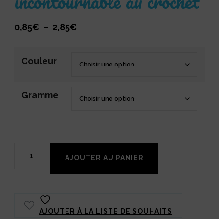
incontournable au crochet
Plage
0,85
€
–
2,85
€
de
prix :
Couleur
0,85€
à
Gramme
2,85€
quantité
AJOUTER AU PANIER
de
Scheepjes
Catona
AJOUTER À LA LISTE DE SOUHAITS
Bleus