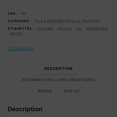
foncés
:
UGS :
ND
CATÉGORIE :
FILS À CROCHETER OU À TRICOTER
le
ÉTIQUETTES :
CATONA
,
COTON
,
FIL
,
SCHEEPJES
,
coton
SPORT
mercerisé
Scheepjes
incontournable
au
crochet
DESCRIPTION
INFORMATIONS COMPLÉMENTAIRES
BRAND
AVIS (0)
Description