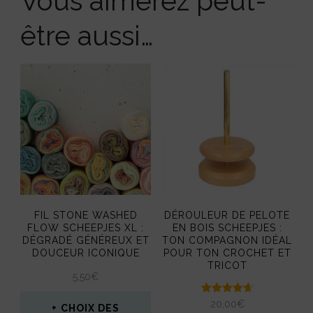
Vous aimerez peut-
être aussi…
FIL STONE WASHED
DÉROULEUR DE PELOTE
FLOW SCHEEPJES XL :
EN BOIS SCHEEPJES :
DÉGRADÉ GÉNÉREUX ET
TON COMPAGNON IDÉAL
DOUCEUR ICONIQUE
POUR TON CROCHET ET
TRICOT
5,50
€
Note
20,00
€
CHOIX DES
4.67