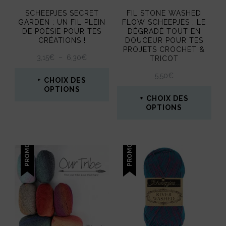
page
SCHEEPJES SECRET
FIL STONE WASHED
du
GARDEN : UN FIL PLEIN
FLOW SCHEEPJES : LE
DE POÉSIE POUR TES
DÉGRADÉ TOUT EN
produit
CRÉATIONS !
DOUCEUR POUR TES
PROJETS CROCHET &
PLAGE
3,15
€
–
6,30
€
TRICOT
DE
5,50
€
PRIX :
CHOIX DES
3,15€
OPTIONS
CHOIX DES
À
Ce
OPTIONS
6,30€
produit
Ce
a
produit
PROMO !
PROMO !
plusieurs
a
variations.
plusieurs
Les
variations.
options
Les
peuvent