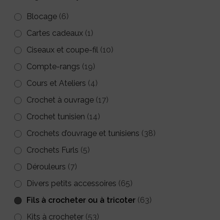
être
être
Blocage
(6)
choisies
choisies
Cartes cadeaux
(1)
sur
sur
Ciseaux et coupe-fil
(10)
la
la
Compte-rangs
(19)
page
page
Cours et Ateliers
du
(4)
du
produit
Crochet à ouvrage
(17)
produit
Crochet tunisien
(14)
Crochets d’ouvrage et tunisiens
(38)
Crochets Furls
(5)
Dérouleurs
(7)
Divers petits accessoires
(65)
Fils à crocheter ou à tricoter
(63)
Kits à crocheter
(53)