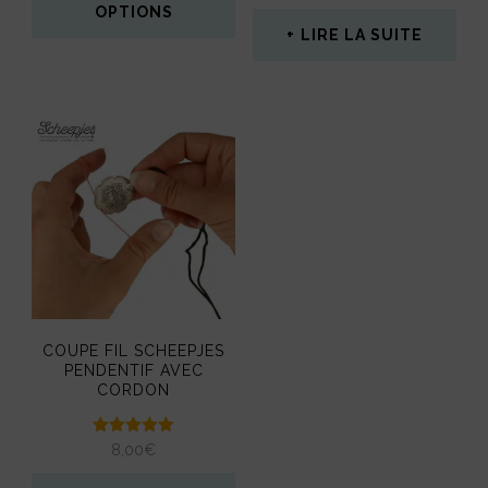
OPTIONS
sur 5
LIRE LA SUITE
Ce
produit
a
plusieurs
variations.
Les
options
peuvent
être
COUPE FIL SCHEEPJES
PENDENTIF AVEC
choisies
CORDON
sur
la
Note
8,00
€
5.00
sur 5
page