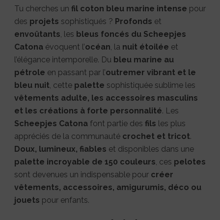
Tu cherches un
fil coton bleu marine intense
pour
des
projets
sophistiqués ?
Profonds
et
envoûtants
, les
bleus foncés du Scheepjes
Catona
évoquent l’
océan
, la
nuit étoilée
et
l’élégance intemporelle. Du
bleu marine au
pétrole
en passant par l’
outremer vibrant et le
bleu nuit
, cette
palette
sophistiquée sublime les
vêtements adulte, les accessoires masculins
et les créations à forte personnalité
. Les
Scheepjes Catona
font partie des
fils
les plus
appréciés de la communauté
crochet et tricot
.
Doux, lumineux, fiables
et disponibles dans une
palette incroyable de 150 couleurs
, ces
pelotes
sont devenues un indispensable pour
créer
vêtements, accessoires, amigurumis, déco ou
jouets
pour enfants.