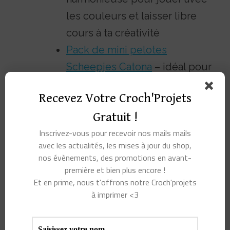
les couleurs et laisser libre
cours à ta créativité
Pack de mini pelotes
Scheepjes Catona
– idéal pour
tester plusieurs teintes,
Recevez Votre Croch'Projets
réaliser des détails ou des
Gratuit !
projets multicolores
Inscrivez-vous pour recevoir nos mails mails
avec les actualités, les mises à jour du shop,
Parfaits pour les amigurumis, les grannys, les
nos évènements, des promotions en avant-
bordures… et pour éviter de choisir
😉
première et bien plus encore !
Et en prime, nous t'offrons notre Croch'projets
Avec sa douceur, son éclat et sa palette
à imprimer <3
exceptionnelle, Scheepjes Catona est un
compagnon idéal pour laisser parler ta créativité.
Que tu sois débutant ou crocheteur confirmé, tu vas