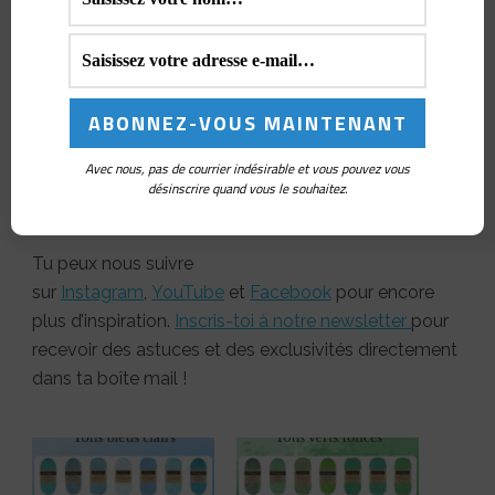
adorer travailler ce fil précis, fiable et lumineux.
Prêt à créer des merveilles avec le fil Scheepjes
Catona ? Viens découvrir tous les outils et
accessoires dont tu as besoin pour crocheter avec
passion ! Explore notre
sélection de
Avec nous, pas de courrier indésirable et vous pouvez vous
crochets
et
accessoires
et lance-toi dans ta
désinscrire quand vous le souhaitez.
prochaine création dès aujourd’hui !
Tu peux nous suivre
sur
Instagram
,
YouTube
et
Facebook
pour encore
plus d’inspiration.
Inscris-toi à notre newsletter
pour
recevoir des astuces et des exclusivités directement
dans ta boîte mail !