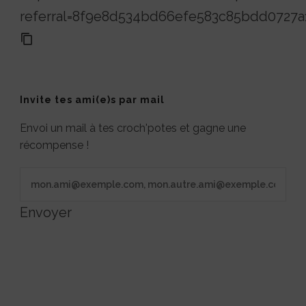
referral=8f9e8d534bd66efe583c85bdd0727a
Invite tes ami(e)s par mail
Envoi un mail à tes croch'potes et gagne une
récompense !
Envoyer