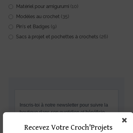
Matériel pour amigurumi
(10)
Modèles au crochet
(35)
Pin's et Badges
(9)
Sacs à projet et pochettes à crochets
(26)
Recevez Votre Croch'Projets