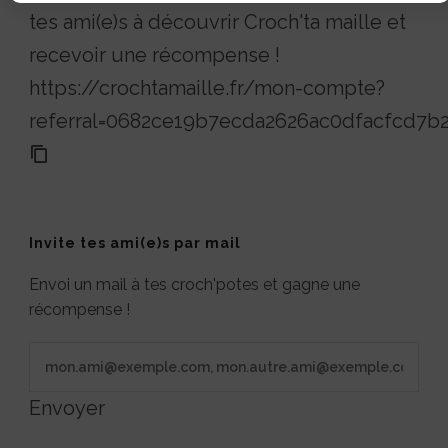
tes ami(e)s à découvrir Croch'ta maille et
recevoir une récompense !
https://crochtamaille.fr/mon-compte?
referral=0682ce19b7ecda2626ac0dfacfcd7b
Invite tes ami(e)s par mail
Envoi un mail à tes croch'potes et gagne une
récompense !
Envoyer