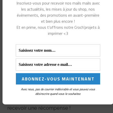
Inscrivez-vous pour recevoir nos mails mails avec
les actualités, les mises à jour du shop, nos
évènements, des promotions en avant-première
et bien plus encore !
Et en prime, nous t'offrons notre Croch'projets à
imprimer <3
Parrainage
Avec nous, pas de courrier indésirable et vous pouvez vous
Partage ton lien de référence pour inviter
désinscrire quand vous le souhaitez.
tes ami(e)s à découvrir Croch'ta maille et
recevoir une récompense !