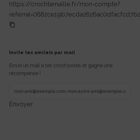
https://crochtamaille.fr/mon-compte?
referral=0682ce19b7ecda2626ac0dfacfcd7b
Invite tes ami(e)s par mail
Envoi un mail à tes croch'potes et gagne une
récompense !
Envoyer