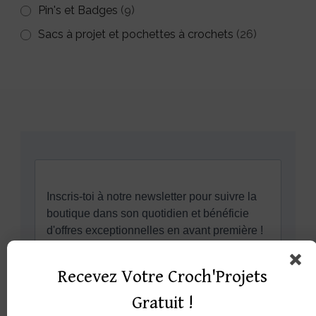
Pin's et Badges
(9)
Sacs à projet et pochettes à crochets
(26)
Recevez Votre Croch'Projets
Gratuit !