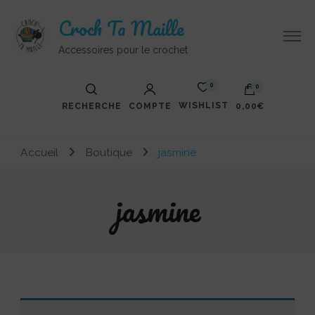
Croch Ta Maille
Accessoires pour le crochet
0
0
WISHLIST
RECHERCHE
COMPTE
0,00€
Votre panier est vide.
Accueil
Boutique
jasmine
jasmine