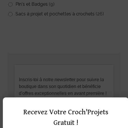
Pin's et Badges
(9)
Sacs à projet et pochettes à crochets
(26)
Recevez Votre Croch'Projets
Gratuit !