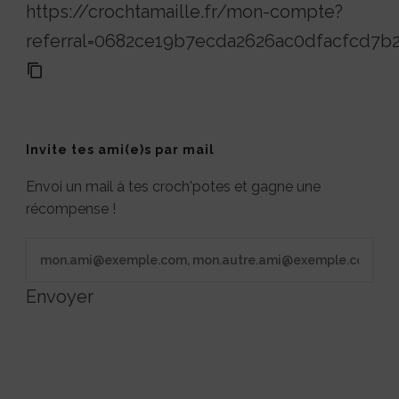
https://crochtamaille.fr/mon-compte?
referral=0682ce19b7ecda2626ac0dfacfcd7b
Invite tes ami(e)s par mail
Envoi un mail à tes croch'potes et gagne une
récompense !
Envoyer