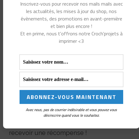
Inscrivez-vous pour recevoir nos mails mails avec
les actualités, les mises à jour du shop, nos
évènements, des promotions en avant-première
et bien plus encore !
Et en prime, nous t'offrons notre Croch'projets à
imprimer <3
Parrainage
Avec nous, pas de courrier indésirable et vous pouvez vous
Partage ton lien de référence pour inviter
désinscrire quand vous le souhaitez.
tes ami(e)s à découvrir Croch'ta maille et
recevoir une récompense !