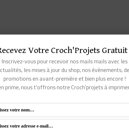
options
peuvent
être
choisies
sur
Recevez Votre Croch'Projets Gratuit 
la
Inscrivez-vous pour recevoir nos mails mails avec les
page
ctualités, les mises à jour du shop, nos évènements, d
du
promotions en avant-première et bien plus encore !
produit
en prime, nous t'offrons notre Croch'projets à imprime