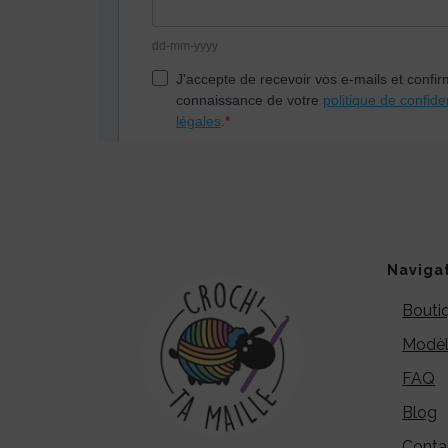
Naviga
Bouti
Modèl
FAQ
Blog
Conta