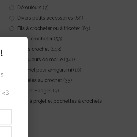
Dérouleurs
(7)
Divers petits accessoires
(65)
Fils à crocheter ou à tricoter
(63)
Kits à crocheter
(53)
Livres crochet
(143)
!
Marqueurs de maille
(341)
Matériel pour amigurumi
(10)
es
Modèles au crochet
(35)
r <3
Pin's et Badges
(9)
Sacs à projet et pochettes à crochets
(26)