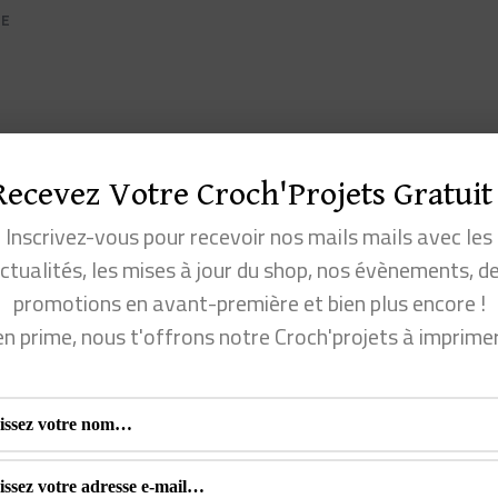
SUR
RE
FRANCROCHET,
LE
COLLECTIF
DES
ENTREPRISES
DU
CROCHET
FRANCOPHONE
on
Recevez Votre Croch'Projets Gratuit 
s,
Inscrivez-vous pour recevoir nos mails mails avec les
ctualités, les mises à jour du shop, nos évènements, d
…
promotions en avant-première et bien plus encore !
en prime, nous t'offrons notre Croch'projets à imprime