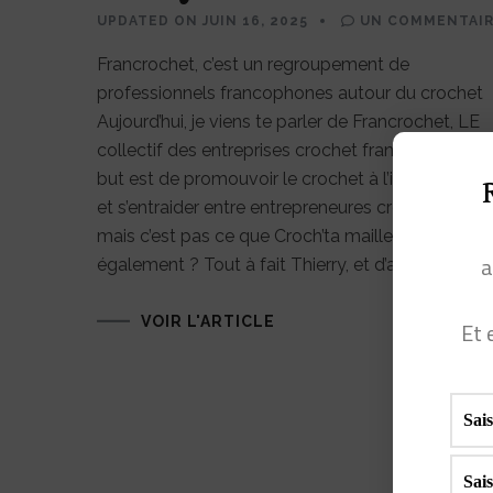
UPDATED ON
JUIN 16, 2025
UN COMMENTAI
Francrochet, c’est un regroupement de
professionnels francophones autour du crochet
Aujourd’hui, je viens te parler de Francrochet, LE
collectif des entreprises crochet francophone. S
but est de promouvoir le crochet à l’international
et s’entraider entre entrepreneures créatives. Tien
mais c’est pas ce que Croch’ta maille fait
a
également ? Tout à fait Thierry, et d’ailleurs c’est 
VOIR L'ARTICLE
Et 