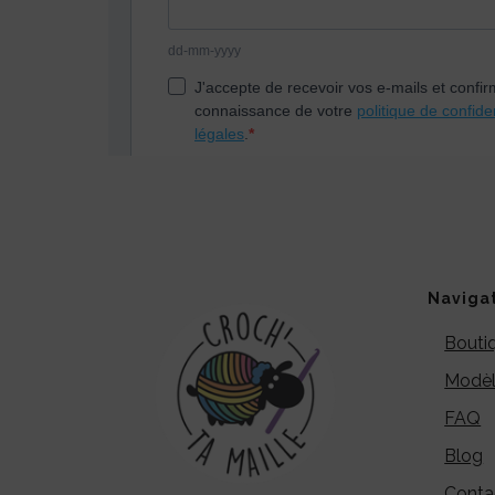
Naviga
Bouti
Modèl
FAQ
Blog
Conta