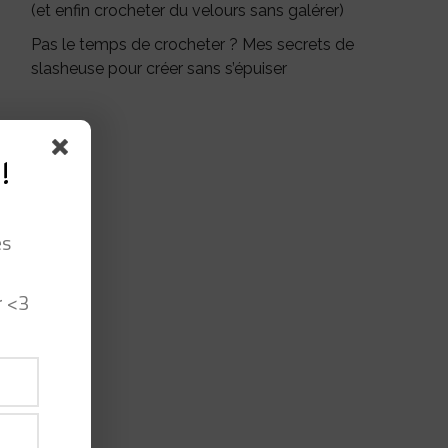
(et enfin crocheter du velours sans galérer)
Pas le temps de crocheter ? Mes secrets de
slasheuse pour créer sans s’épuiser
!
es
r <3