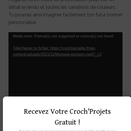
détail le rendu et toutes les variations de couleurs.
Tu pourras ainsi imaginer facilement ton futur bonnet
personnalisé.
Lecteur
Media error: Format(s) not supported or source(s) not found
vidéo
Télécharger le fichier: https://crochtamaille.fr/wp-
content/uploads/2021/11/Montage-pompon.mp4?_=2
Recevez Votre Croch'Projets
Gratuit !