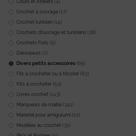
Cours et Ateliers
(4)
du
Crochet à ouvrage
(17)
produit
Crochet tunisien
(14)
Crochets d’ouvrage et tunisiens
(38)
Crochets Furls
(5)
Dérouleurs
(7)
Divers petits accessoires
(65)
Fils à crocheter ou à tricoter
(63)
Kits à crocheter
(53)
Livres crochet
(143)
Marqueurs de maille
(341)
Matériel pour amigurumi
(10)
Modèles au crochet
(35)
Pin's et Badges
(9)