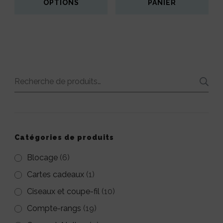
2,50€
OPTIONS
PANIER
À
Ce
5,00€
produit
a
plusieurs
Recherche
variations.
pour :
Les
options
peuvent
Catégories de produits
être
Blocage
(6)
choisies
Cartes cadeaux
(1)
sur
Ciseaux et coupe-fil
(10)
la
Compte-rangs
(19)
page