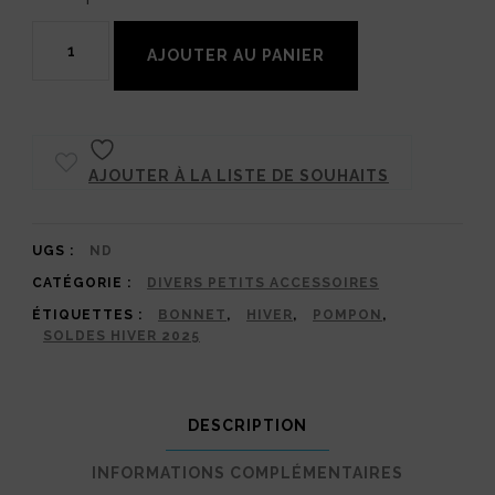
quantité
AJOUTER AU PANIER
de
Pompon
à
AJOUTER À LA LISTE DE SOUHAITS
pression
12cm
|
UGS :
ND
CATÉGORIE :
DIVERS PETITS ACCESSOIRES
La
ÉTIQUETTES :
BONNET
,
HIVER
,
POMPON
,
touche
SOLDES HIVER 2025
finale
pour
DESCRIPTION
ton
bonnet
INFORMATIONS COMPLÉMENTAIRES