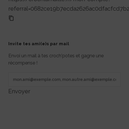
referral=0682ce19b7ecda2626ac0dfacfcd7b
Invite tes ami(e)s par mail
Envoi un mail à tes croch'potes et gagne une
récompense !
Envoyer