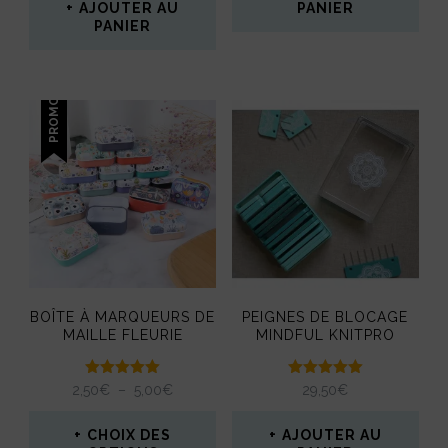
AJOUTER AU
PANIER
PANIER
PROMO !
BOÎTE À MARQUEURS DE
PEIGNES DE BLOCAGE
MAILLE FLEURIE
MINDFUL KNITPRO
Note
Note
PLAGE
2,50
€
–
5,00
€
29,50
€
5.00
5.00
DE
sur 5
sur 5
PRIX :
CHOIX DES
AJOUTER AU