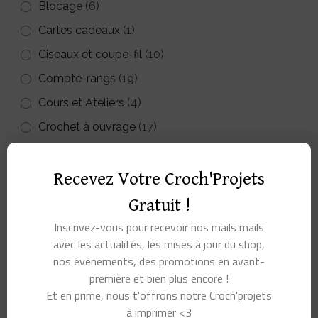
Blocage
(6)
Cartes cadeaux
(1)
Ciseaux et coupe-fil
(10)
Compte-rangs
(19)
Cours et Ateliers
(4)
Crochet à ouvrage
(17)
Crochet tunisien
(14)
Crochets d’ouvrage et tunisiens
(38)
Recevez Votre Croch'Projets
Crochets Furls
(5)
Gratuit !
Dérouleurs
(7)
Inscrivez-vous pour recevoir nos mails mails
avec les actualités, les mises à jour du shop,
Divers petits accessoires
(65)
nos évènements, des promotions en avant-
Fils à crocheter ou à tricoter
(63)
première et bien plus encore !
Et en prime, nous t'offrons notre Croch'projets
Kits à crocheter
(53)
à imprimer <3