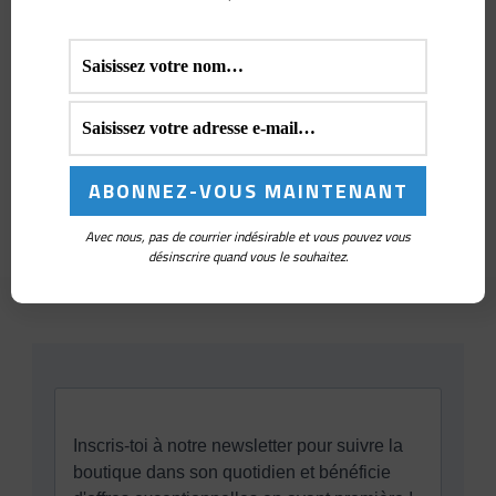
Livres crochet
(143)
Marqueurs de maille
(341)
Matériel pour amigurumi
(10)
Modèles au crochet
(35)
Pin's et Badges
(9)
Sacs à projet et pochettes à crochets
(26)
Avec nous, pas de courrier indésirable et vous pouvez vous
désinscrire quand vous le souhaitez.