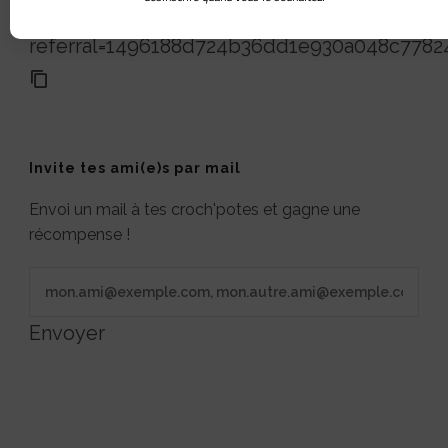
https://crochtamaille.fr/?
referral=1496188d724b36dd1e930a048c7782
Invite tes ami(e)s par mail
Envoi un mail à tes croch'potes et gagne une
récompense !
Envoyer