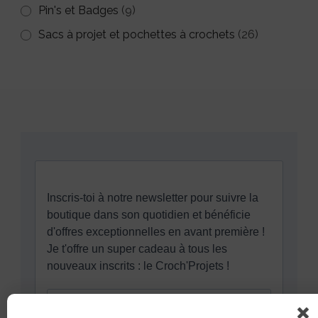
Pin's et Badges
(9)
Sacs à projet et pochettes à crochets
(26)