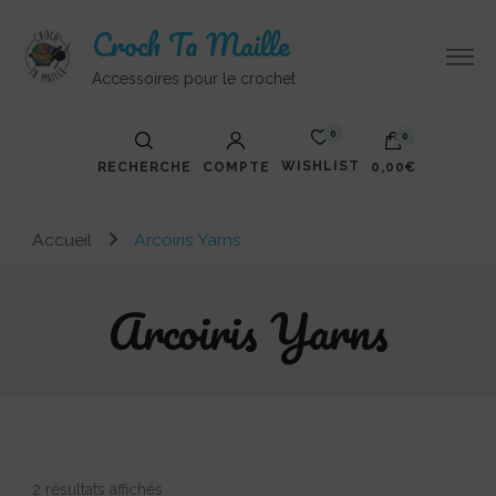
Croch Ta Maille
Accessoires pour le crochet
0
0
WISHLIST
RECHERCHE
COMPTE
0,00€
Votre panier est vide.
Accueil
Arcoiris Yarns
Arcoiris Yarns
Trié
2 résultats affichés