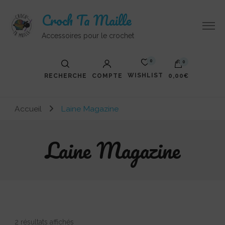
Croch Ta Maille
Accessoires pour le crochet
0
0
WISHLIST
RECHERCHE
COMPTE
0,00€
Votre panier est vide.
Accueil
Laine Magazine
Laine Magazine
Trié
2 résultats affichés