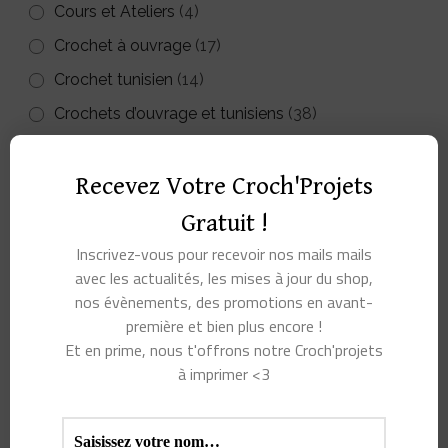
Cours et Ateliers
(4)
Crochet à ouvrage
(17)
Crochet tunisien
(14)
Crochets d’ouvrage et tunisiens
(38)
Crochets Furls
(5)
Recevez Votre Croch'Projets
Dérouleurs
(7)
Divers petits accessoires
(65)
Gratuit !
Fils à crocheter ou à tricoter
(63)
Inscrivez-vous pour recevoir nos mails mails
avec les actualités, les mises à jour du shop,
Kits à crocheter
(53)
nos évènements, des promotions en avant-
Livres crochet
(143)
première et bien plus encore !
Et en prime, nous t'offrons notre Croch'projets
Marqueurs de maille
(341)
à imprimer <3
Matériel pour amigurumi
(10)
Modèles au crochet
(35)