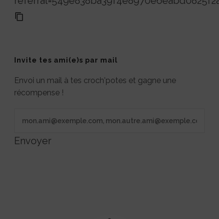
referral=549e838ba39f4e8970e6eabd0825f2
Invite tes ami(e)s par mail
Envoi un mail à tes croch'potes et gagne une
récompense !
Envoyer