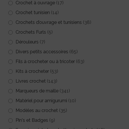
Crochet à ouvrage
(17)
du
Crochet tunisien
(14)
produit
Crochets d’ouvrage et tunisiens
(38)
Crochets Furls
(5)
Dérouleurs
(7)
Divers petits accessoires
(65)
Fils à crocheter ou à tricoter
(63)
Kits à crocheter
(53)
Livres crochet
(143)
Marqueurs de maille
(341)
Matériel pour amigurumi
(10)
Modèles au crochet
(35)
Pin's et Badges
(9)