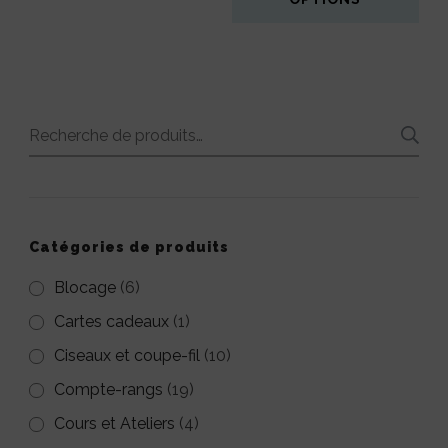
3,00€.
1,00€.
Ce
produit
a
Recherche
plusieurs
pour :
variations.
Les
options
Catégories de produits
peuvent
Blocage
(6)
être
Cartes cadeaux
(1)
choisies
Ciseaux et coupe-fil
(10)
sur
Compte-rangs
(19)
la
Cours et Ateliers
(4)
page