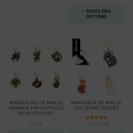
5.00
sur 5
CHOIX DES
OPTIONS
Ce
produit
PROMO !
a
plusieurs
variations.
Les
options
peuvent
MARQUEURS DE MAILLE
MARQUEUR DE MAILLE
être
ANIMAUX FANTASTIQUES
LES GÉOMÉTRIQUES
POUR CROCHET
choisies
3,00
€
Note
LE
LE
3,00
€
1,00
€
sur
5.00
PRIX
PRIX
sur 5