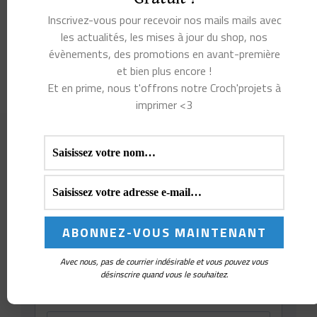
Modèles au crochet
(35)
Inscrivez-vous pour recevoir nos mails mails avec
Pin's et Badges
(9)
les actualités, les mises à jour du shop, nos
évènements, des promotions en avant-première
Sacs à projet et pochettes à crochets
(26)
et bien plus encore !
Et en prime, nous t'offrons notre Croch'projets à
imprimer <3
Avec nous, pas de courrier indésirable et vous pouvez vous
désinscrire quand vous le souhaitez.