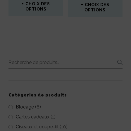
la
INITIAL
ACTUEL
CHOIX DES
CHOIX DES
OPTIONS
ÉTAIT :
EST :
OPTIONS
page
3,00€.
1,00€.
Ce
Ce
du
produit
produit
produit
a
a
plusieurs
plusieurs
variations.
variations.
Recherche
Les
Les
pour :
options
options
peuvent
peuvent
Catégories de produits
être
être
choisies
Blocage
(6)
choisies
sur
Cartes cadeaux
(1)
sur
la
Ciseaux et coupe-fil
(10)
la