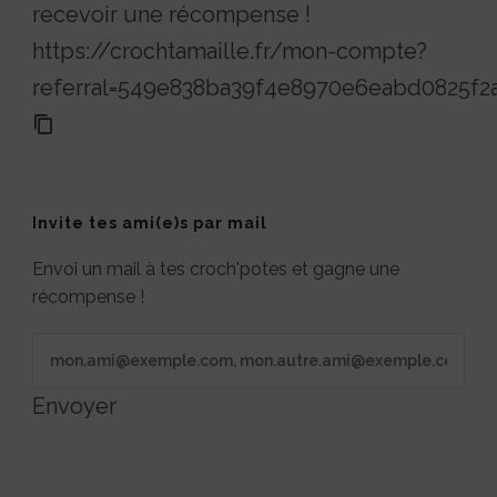
recevoir une récompense !
https://crochtamaille.fr/mon-compte?
referral=549e838ba39f4e8970e6eabd0825f2
Invite tes ami(e)s par mail
Envoi un mail à tes croch'potes et gagne une
récompense !
Envoyer