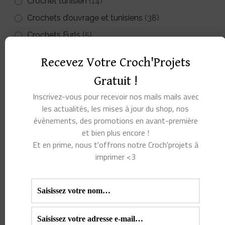
Crochet tunisien
(14)
Crochets d’ouvrage et tunisiens
(38)
Crochets Furls
(5)
Dérouleurs
(7)
Recevez Votre Croch'Projets
Divers petits accessoires
(65)
Gratuit !
Fils à crocheter ou à tricoter
(63)
Inscrivez-vous pour recevoir nos mails mails avec
Kits à crocheter
(53)
les actualités, les mises à jour du shop, nos
évènements, des promotions en avant-première
Livres crochet
(143)
et bien plus encore !
Marqueurs de maille
(341)
Et en prime, nous t'offrons notre Croch'projets à
Matériel pour amigurumi
(10)
imprimer <3
Modèles au crochet
(35)
Pin's et Badges
(9)
Sacs à projet et pochettes à crochets
(26)