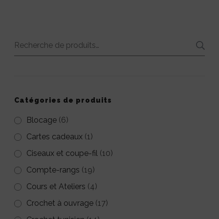
produit
produit
a
plusieurs
variations.
Recherche
Les
pour :
options
peuvent
Catégories de produits
être
Blocage
(6)
choisies
Cartes cadeaux
(1)
sur
Ciseaux et coupe-fil
la
(10)
page
Compte-rangs
(19)
du
Cours et Ateliers
(4)
produit
Crochet à ouvrage
(17)