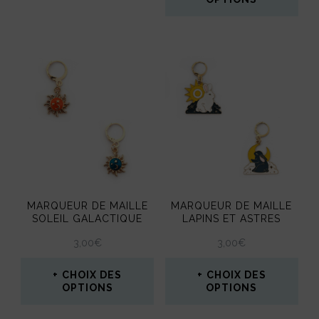
Ce
produit
a
plusieurs
variations.
Les
options
peuvent
MARQUEUR DE MAILLE
MARQUEUR DE MAILLE
être
SOLEIL GALACTIQUE
LAPINS ET ASTRES
choisies
3,00
€
3,00
€
sur
CHOIX DES
CHOIX DES
la
OPTIONS
OPTIONS
page
Ce
Ce