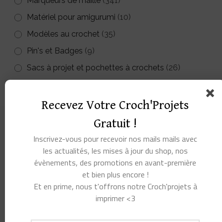
Marqueurs de maille
(341)
Matériel pour amigurumi
(10)
Modèles au crochet
(35)
Pin's et Badges
(9)
Sacs à projet et pochettes à crochets
(26)
Recevez Votre Croch'Projets
Gratuit !
Inscrivez-vous pour recevoir nos mails mails avec
les actualités, les mises à jour du shop, nos
évènements, des promotions en avant-première
et bien plus encore !
Et en prime, nous t'offrons notre Croch'projets à
imprimer <3