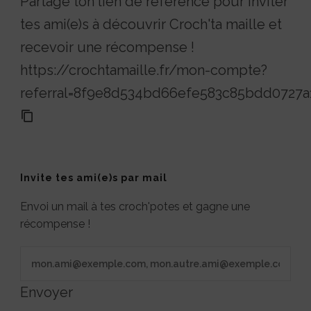
Partage ton lien de référence pour inviter
tes ami(e)s à découvrir Croch'ta maille et
recevoir une récompense !
https://crochtamaille.fr/mon-compte?
referral=8f9e8d534bd66efe583c85bdd0727a
Invite tes ami(e)s par mail
Envoi un mail à tes croch'potes et gagne une
récompense !
Envoyer