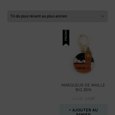
PROMO !
MARQUEUR DE MAILLE
BIG BEN
LE
LE
3,00
€
1,00
€
PRIX
PRIX
INITIAL
ACTUEL
AJOUTER AU
ÉTAIT :
EST :
PANIER