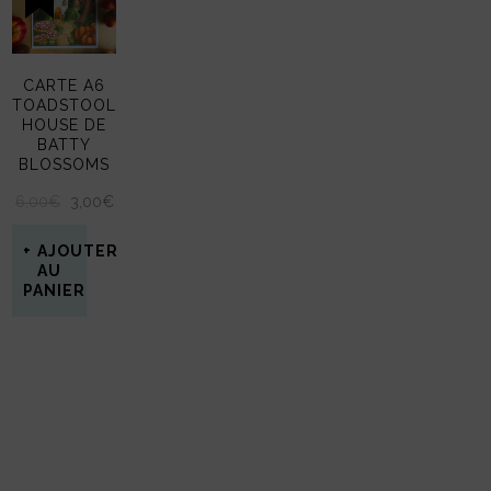
CARTE A6
TOADSTOOL
HOUSE DE
BATTY
BLOSSOMS
LE
LE
6,00
€
3,00
€
PRIX
PRIX
INITIAL
ACTUEL
AJOUTER
ÉTAIT :
EST :
AU
PANIER
6,00€.
3,00€.