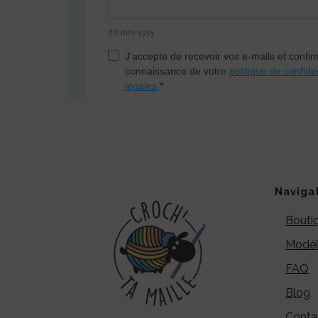
Naviga
Bouti
Modèl
FAQ
Blog
Conta