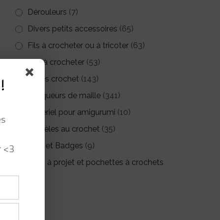
Dérouleurs
(7)
Divers petits accessoires
(65)
Fils à crocheter ou à tricoter
(63)
Kits à crocheter
(53)
Livres crochet
(143)
!
Marqueurs de maille
(341)
Matériel pour amigurumi
(10)
es
Modèles au crochet
(35)
r <3
Pin's et Badges
(9)
Sacs à projet et pochettes à crochets
(26)