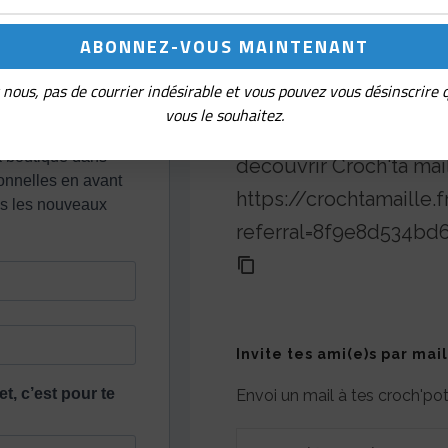
nous, pas de courrier indésirable et vous pouvez vous désinscrire
Parrainage
vous le souhaitez.
Partage ton lien de réf
découvrir Croch'ta mai
https://crochtamaille
referral=8f9e8d534b
Invite tes ami(e)s par mail
Envoi un mail à tes croch'p