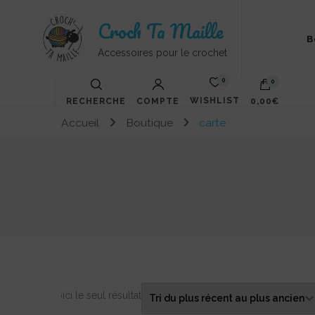
Croch Ta Maille
B
Accessoires pour le crochet
0
0
WISHLIST
RECHERCHE
COMPTE
0,00€
Accueil
Boutique
carte
Votre panier est vide.
Voici le seul résultat