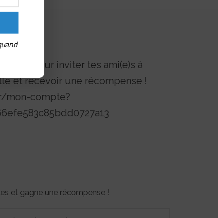
 quand
érence pour inviter tes ami(e)s à
lle et recevoir une récompense !
.fr/mon-compte?
d66efe583c85bdd0727a13
otes et gagne une récompense !