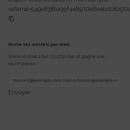
referral=549e838ba39f4e8970e6eabd0825f2
Invite tes ami(e)s par mail
Envoi un mail à tes croch'potes et gagne une
récompense !
Envoyer