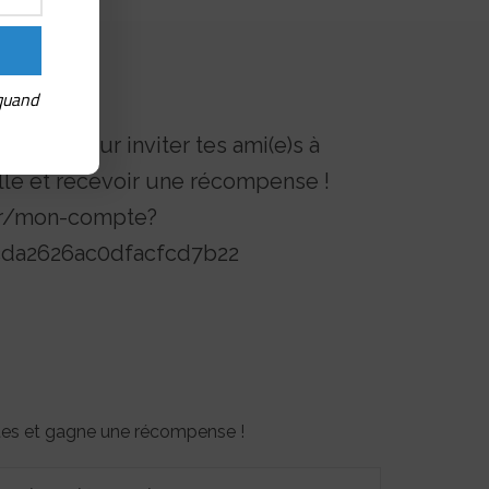
 quand
érence pour inviter tes ami(e)s à
lle et recevoir une récompense !
.fr/mon-compte?
cda2626ac0dfacfcd7b22
otes et gagne une récompense !