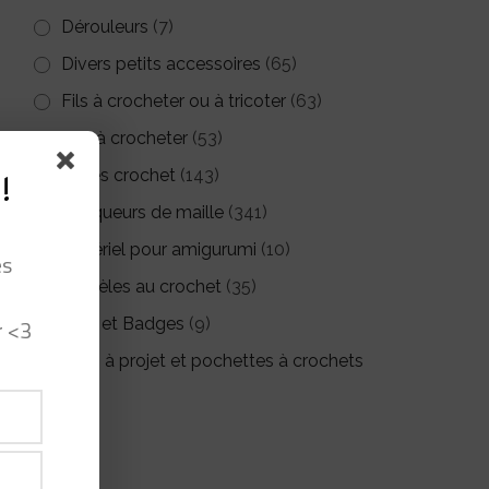
Dérouleurs
(7)
Divers petits accessoires
(65)
Fils à crocheter ou à tricoter
(63)
Kits à crocheter
(53)
Livres crochet
(143)
!
Marqueurs de maille
(341)
Matériel pour amigurumi
(10)
es
Modèles au crochet
(35)
r <3
Pin's et Badges
(9)
Sacs à projet et pochettes à crochets
(26)