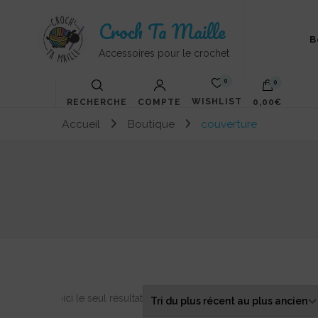
Croch Ta Maille
B
Accessoires pour le crochet
0
0
WISHLIST
RECHERCHE
COMPTE
0,00€
Accueil
Boutique
couverture
Votre panier est vide.
Voici le seul résultat