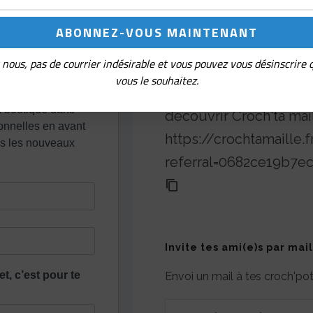
nous, pas de courrier indésirable et vous pouvez vous désinscrire
Parrainage
vous le souhaitez.
Partage ton lien de réf
découvrir Croch'ta mai
https://crochtamaille
referral=0682ce19b7e
Invite tes ami(e)s par mail
Envoi un mail à tes croch'p