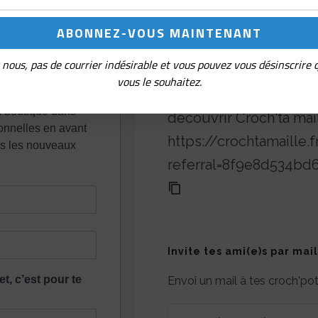
nous, pas de courrier indésirable et vous pouvez vous désinscrire
Parrainage
vous le souhaitez.
Partage ton lien de réf
découvrir Croch'ta mai
https://crochtamaille
referral=8f9e8d534b
Invite tes ami(e)s par mail
Envoi un mail à tes croch'p