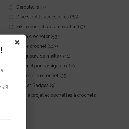
Dérouleurs
(7)
Divers petits accessoires
(65)
Fils à crocheter ou à tricoter
(63)
Kits à crocheter
(53)
Livres crochet
(143)
!
Marqueurs de maille
(341)
Matériel pour amigurumi
(10)
es
Modèles au crochet
(35)
r <3
Pin's et Badges
(9)
Sacs à projet et pochettes à crochets
(26)