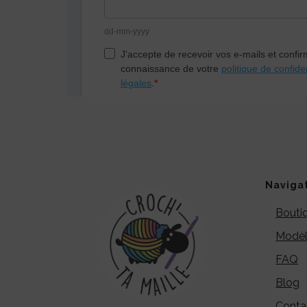
Naviga
Bouti
Modèl
FAQ
Blog
Conta