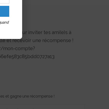
 quand
érence pour inviter tes ami(e)s à
lle et recevoir une récompense !
.fr/mon-compte?
d66efe583c85bdd0727a13
otes et gagne une récompense !