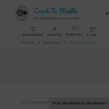
Croch Ta Maille
B
Accessoires pour le crochet
0
0
WISHLIST
RECHERCHE
COMPTE
0,00€
Accueil
Boutique
crochet bistrot
Votre panier est vide.
Voici le seul résultat