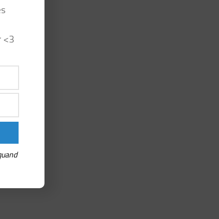
es
r <3
 quand