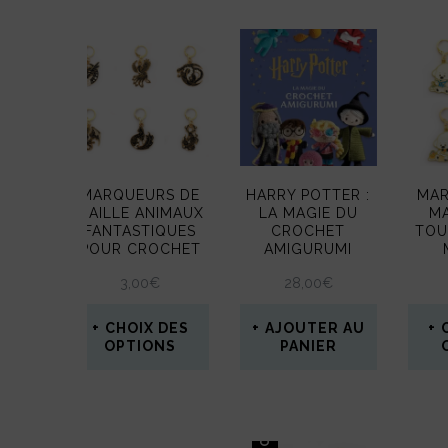
plus
récent
au
plus
ancien
MARQUEURS DE
HARRY POTTER :
MAR
MAILLE ANIMAUX
LA MAGIE DU
MA
FANTASTIQUES
CROCHET
TOU
POUR CROCHET
AMIGURUMI
3,00
€
28,00
€
CHOIX DES
AJOUTER AU
OPTIONS
PANIER
Ce
produit