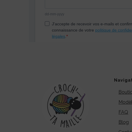
Naviga
Bouti
Modèl
FAQ
Blog