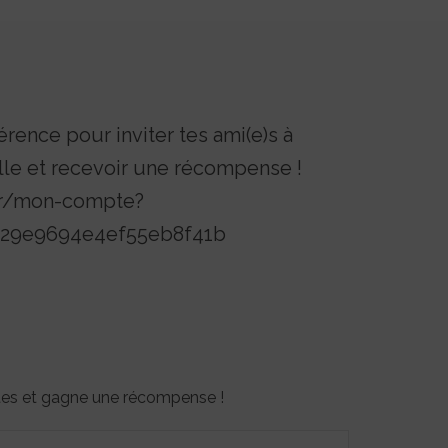
érence pour inviter tes ami(e)s à
lle et recevoir une récompense !
.fr/mon-compte?
d029e9694e4ef55eb8f41b
otes et gagne une récompense !