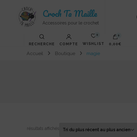
Croch Ta Maille
Accessoires pour le crochet
0
0
WISHLIST
RECHERCHE
COMPTE
0,00€
Accueil
Boutique
magie
Trié
15 résultats affichés
du