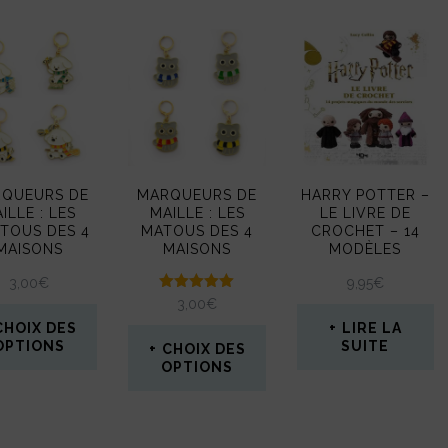
QUEURS DE
MARQUEURS DE
HARRY POTTER –
ILLE : LES
MAILLE : LES
LE LIVRE DE
TOUS DES 4
MATOUS DES 4
CROCHET – 14
MAISONS
MAISONS
MODÈLES
3,00
€
9,95
€
Note
3,00
€
5.00
CHOIX DES
LIRE LA
sur 5
OPTIONS
SUITE
CHOIX DES
OPTIONS
Ce
Ce
produit
produit