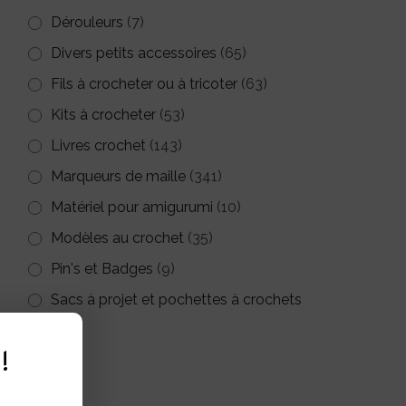
Dérouleurs
(7)
Divers petits accessoires
(65)
Fils à crocheter ou à tricoter
(63)
Kits à crocheter
(53)
Livres crochet
(143)
Marqueurs de maille
(341)
Matériel pour amigurumi
(10)
Modèles au crochet
(35)
Pin's et Badges
(9)
Sacs à projet et pochettes à crochets
(26)
!