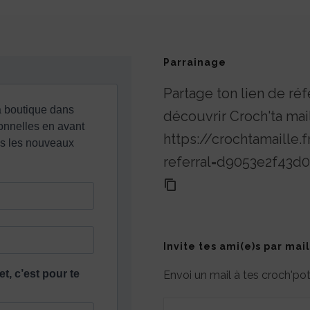
Les
options
Parrainage
peuvent
être
Partage ton lien de réf
choisies
découvrir Croch'ta mai
sur
https://crochtamaille
la
referral=d9053e2f43
page
du
produit
Invite tes ami(e)s par mail
Envoi un mail à tes croch'p