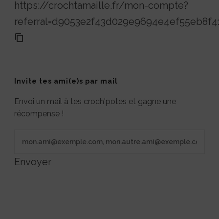
https://crochtamaille.fr/mon-compte?
referral=d9053e2f43d029e9694e4ef55eb8f4
Invite tes ami(e)s par mail
Envoi un mail à tes croch'potes et gagne une
récompense !
Envoyer