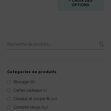
CHOIX DES
ÉTAIT :
EST :
OPTIONS
3,00€.
1,00€.
Ce
produit
a
plusieurs
Recherche
variations.
pour :
Les
options
peuvent
Catégories de produits
être
Blocage
(6)
choisies
Cartes cadeaux
(1)
sur
Ciseaux et coupe-fil
(10)
la
Compte-rangs
(19)