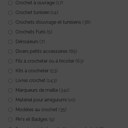
Crochet à ouvrage
(17)
du
Crochet tunisien
(14)
produit
Crochets d’ouvrage et tunisiens
(38)
Crochets Furls
(5)
Dérouleurs
(7)
Divers petits accessoires
(65)
Fils à crocheter ou à tricoter
(63)
Kits à crocheter
(53)
Livres crochet
(143)
Marqueurs de maille
(341)
Matériel pour amigurumi
(10)
Modèles au crochet
(35)
Pin's et Badges
(9)