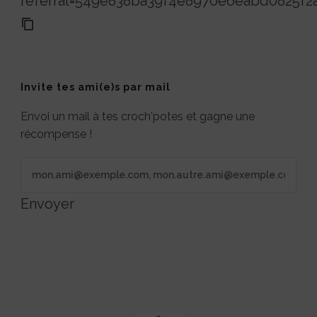
referral=549e838ba39f4e8970e6eabd0825f2
Invite tes ami(e)s par mail
Envoi un mail à tes croch'potes et gagne une
récompense !
Envoyer