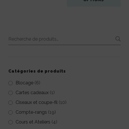
Ce
produit
a
Recherche
plusieurs
pour :
variations.
Les
options
Catégories de produits
peuvent
Blocage
(6)
être
Cartes cadeaux
(1)
choisies
Ciseaux et coupe-fil
(10)
sur
Compte-rangs
(19)
la
Cours et Ateliers
(4)
page