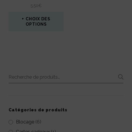
la
5,50
€
page
CHOIX DES
du
OPTIONS
produit
Ce
produit
a
plusieurs
variations.
Recherche
Les
pour :
options
peuvent
Catégories de produits
être
Blocage
(6)
choisies
Cartes cadeaux
(1)