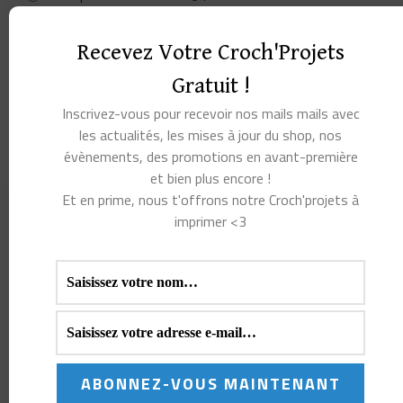
Matériel pour amigurumi
(10)
Recevez Votre Croch'Projets
Modèles au crochet
(35)
Gratuit !
Pin's et Badges
(9)
Inscrivez-vous pour recevoir nos mails mails avec
Sacs à projet et pochettes à crochets
(26)
les actualités, les mises à jour du shop, nos
évènements, des promotions en avant-première
et bien plus encore !
Et en prime, nous t'offrons notre Croch'projets à
imprimer <3