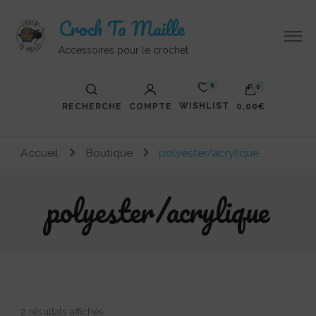
Croch Ta Maille
Accessoires pour le crochet
0
0
WISHLIST
RECHERCHE
COMPTE
0,00€
Votre panier est vide.
Accueil
Boutique
polyester/acrylique
polyester/acrylique
Trié
2 résultats affichés