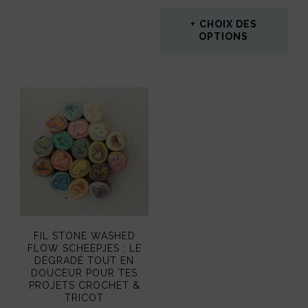
CHOIX DES
OPTIONS
Ce
produit
a
plusieurs
variations.
Les
options
peuvent
FIL STONE WASHED
être
FLOW SCHEEPJES : LE
DÉGRADÉ TOUT EN
choisies
DOUCEUR POUR TES
PROJETS CROCHET &
sur
TRICOT