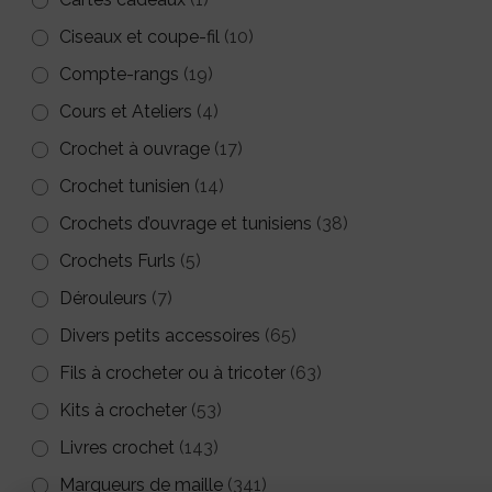
sur
Ciseaux et coupe-fil
la
(10)
page
Compte-rangs
(19)
du
Cours et Ateliers
(4)
produit
Crochet à ouvrage
(17)
Crochet tunisien
(14)
Crochets d’ouvrage et tunisiens
(38)
Crochets Furls
(5)
Dérouleurs
(7)
Divers petits accessoires
(65)
Fils à crocheter ou à tricoter
(63)
Kits à crocheter
(53)
Livres crochet
(143)
Marqueurs de maille
(341)