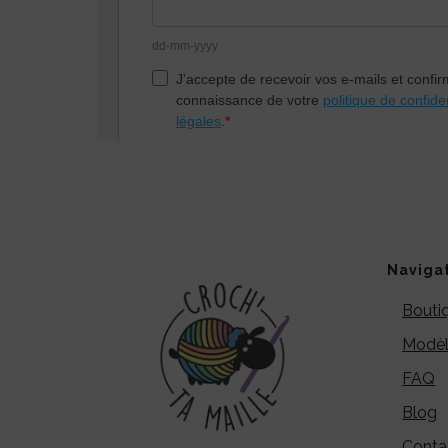
Naviga
Bouti
Modèl
FAQ
Blog
Conta