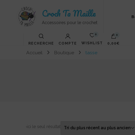
Croch Ta Maille
B
Accessoires pour le crochet
0
0
WISHLIST
RECHERCHE
COMPTE
0,00€
Accueil
Boutique
tasse
Votre panier est vide.
Voici le seul résultat