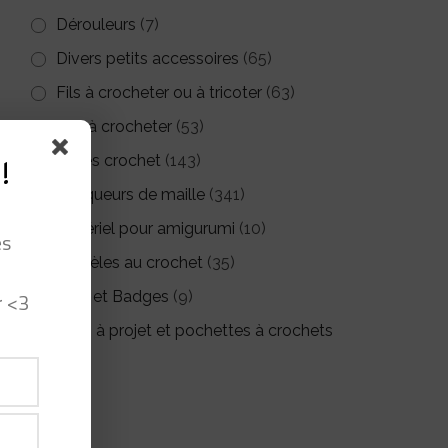
Dérouleurs
(7)
Divers petits accessoires
(65)
Fils à crocheter ou à tricoter
(63)
Kits à crocheter
(53)
Livres crochet
(143)
!
Marqueurs de maille
(341)
Matériel pour amigurumi
(10)
es
Modèles au crochet
(35)
r <3
Pin's et Badges
(9)
Sacs à projet et pochettes à crochets
(26)