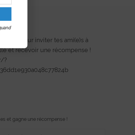
 quand
érence pour inviter tes ami(e)s à
lle et recevoir une récompense !
r/?
4b36dd1e930a048c77824b
otes et gagne une récompense !