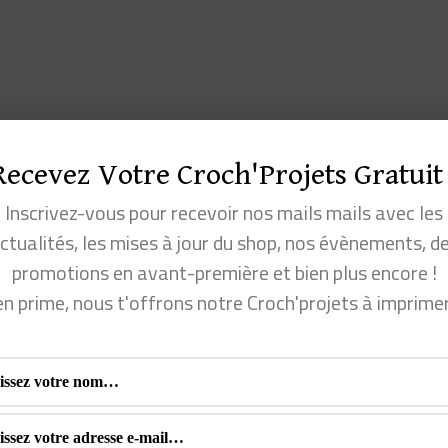
Les
options
peuvent
être
choisies
Recevez Votre Croch'Projets Gratuit 
sur
Inscrivez-vous pour recevoir nos mails mails avec les
la
ctualités, les mises à jour du shop, nos évènements, d
page
promotions en avant-première et bien plus encore !
du
en prime, nous t'offrons notre Croch'projets à imprime
produit