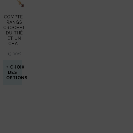
COMPTE-
RANGS
CROCHET
DU THÉ
ET UN
CHAT
13,00
€
CHOIX
DES
OPTIONS
Ce
produit
a
plusieurs
variations.