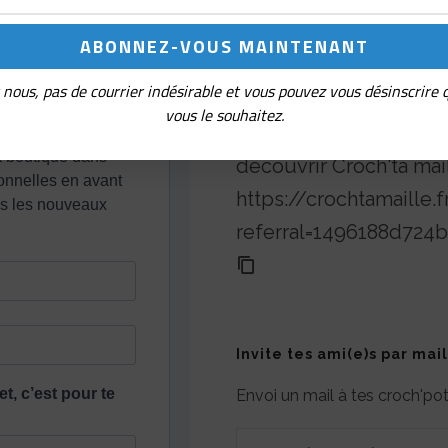
nous, pas de courrier indésirable et vous pouvez vous désinscrire
Parrainage
vous le souhaitez.
Partage ton lien de réf
découvrir Croch'ta mai
https://crochtamaille.f
referral=1496188d72
Invite tes ami(e)s par mail
Envoi un mail à tes croch'p