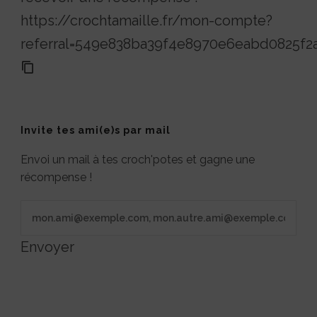
https://crochtamaille.fr/mon-compte?
referral=549e838ba39f4e8970e6eabd0825f2
Invite tes ami(e)s par mail
Envoi un mail à tes croch'potes et gagne une
récompense !
Envoyer