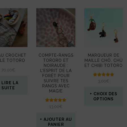
 AU CROCHET
COMPTE-RANGS
MARQUEUR DE
LE TOTORO
TORORO ET
MAILLE CHÔ, CHÛ
NOIRAUDE :
ET CHIBI TOTORO
70,00
€
L’ESPRIT DE LA
FORÊT POUR
Note
SUIVRE TES
3,00
€
LIRE LA
5.00
RANGS AVEC
SUITE
sur 5
MAGIE
CHOIX DES
OPTIONS
Note
13,00
€
Ce
5.00
sur 5
produit
AJOUTER AU
PANIER