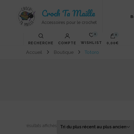
Croch Ta Maille
B
Accessoires pour le crochet
0
0
WISHLIST
RECHERCHE
COMPTE
0,00€
Accueil
Boutique
Totoro
Votre panier est vide.
Trié
8 résultats affichés
du