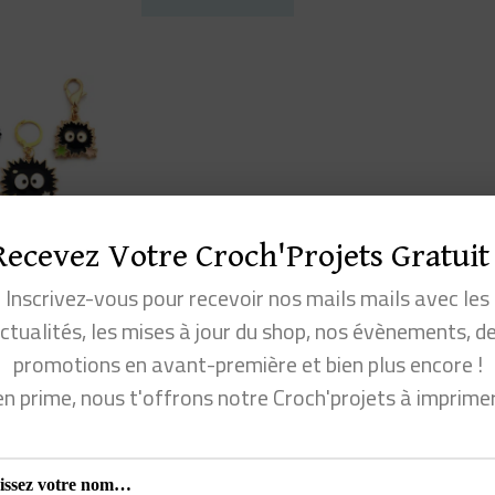
a
plusieur
variations
Les
options
peuvent
être
Recevez Votre Croch'Projets Gratuit 
RQUEUR DE
choisies
MAILLE
Inscrivez-vous pour recevoir nos mails mails avec les
sur
OIREAUDE
ctualités, les mises à jour du shop, nos évènements, d
la
3,00
€
promotions en avant-première et bien plus encore !
page
CHOIX DES
en prime, nous t'offrons notre Croch'projets à imprime
OPTIONS
du
produit
Ce
produit