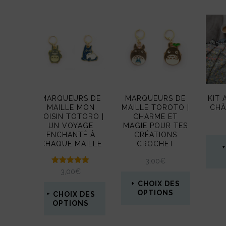
plus
récent
au
plus
ancien
MARQUEURS DE
MARQUEURS DE
KIT
MAILLE MON
MAILLE TOROTO |
CHÂ
VOISIN TOTORO |
CHARME ET
UN VOYAGE
MAGIE POUR TES
ENCHANTÉ À
CRÉATIONS
CHAQUE MAILLE
CROCHET
3,00
€
Note
3,00
€
5.00
CHOIX DES
sur 5
OPTIONS
CHOIX DES
OPTIONS
Ce
Ce