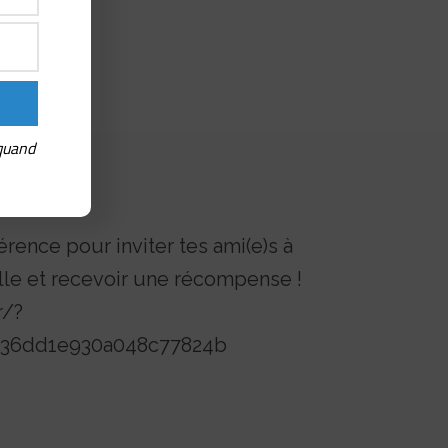
 quand
érence pour inviter tes ami(e)s à
lle et recevoir une récompense !
r/?
4b36dd1e930a048c77824b