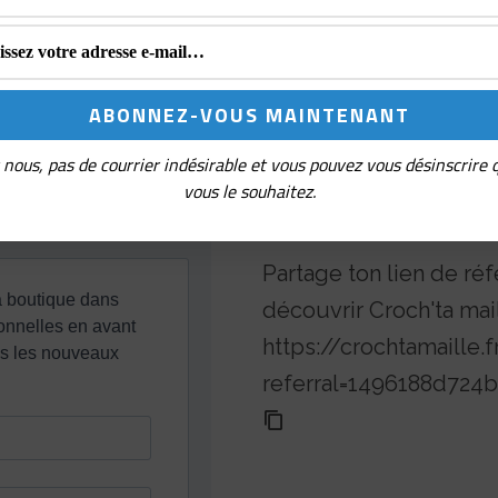
a
plusieurs
variations.
Les
nous, pas de courrier indésirable et vous pouvez vous désinscrire
options
vous le souhaitez.
peuvent
Parrainage
être
Partage ton lien de réf
choisies
découvrir Croch'ta mai
sur
https://crochtamaille.f
la
referral=1496188d72
page
du
produit