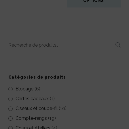
OPTIONS
Ce
produit
a
plusieurs
Recherche
variations.
pour :
Les
options
Catégories de produits
peuvent
être
Blocage
(6)
choisies
Cartes cadeaux
(1)
sur
Ciseaux et coupe-fil
(10)
la
Compte-rangs
(19)
page
Cours et Ateliers
(4)