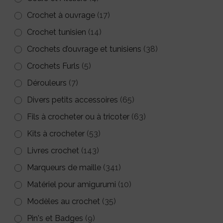
du
Crochet à ouvrage
(17)
produit
Crochet tunisien
(14)
Crochets d’ouvrage et tunisiens
(38)
Crochets Furls
(5)
Dérouleurs
(7)
Divers petits accessoires
(65)
Fils à crocheter ou à tricoter
(63)
Kits à crocheter
(53)
Livres crochet
(143)
Marqueurs de maille
(341)
Matériel pour amigurumi
(10)
Modèles au crochet
(35)
Pin's et Badges
(9)