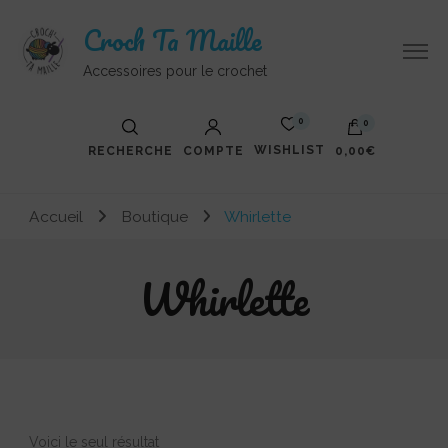
Croch Ta Maille
Accessoires pour le crochet
0
0
WISHLIST
RECHERCHE
COMPTE
0,00€
Votre panier est vide.
Accueil
Boutique
Whirlette
Whirlette
Voici le seul résultat