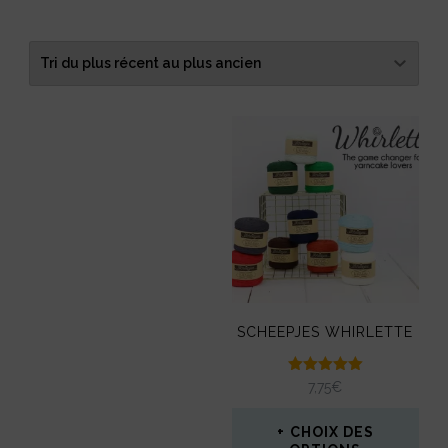
SCHEEPJES WHIRLETTE
Note
7,75
€
5.00
sur 5
CHOIX DES