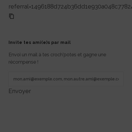
referral=1496188d724b36dd1e930a048c7782
Invite tes ami(e)s par mail
Envoi un mail à tes croch'potes et gagne une
récompense !
Envoyer