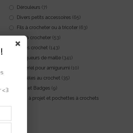
Dérouleurs
(7)
Divers petits accessoires
(65)
Fils à crocheter ou à tricoter
(63)
Kits à crocheter
(53)
Livres crochet
(143)
!
Marqueurs de maille
(341)
Matériel pour amigurumi
(10)
es
Modèles au crochet
(35)
r <3
Pin's et Badges
(9)
Sacs à projet et pochettes à crochets
(26)