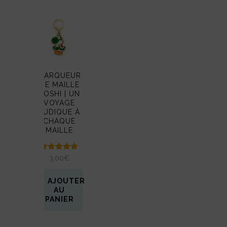
MARQUEUR
DE MAILLE
YOSHI | UN
VOYAGE
LUDIQUE À
CHAQUE
MAILLE
Note
3,00
€
5.00
sur 5
AJOUTER
AU
PANIER