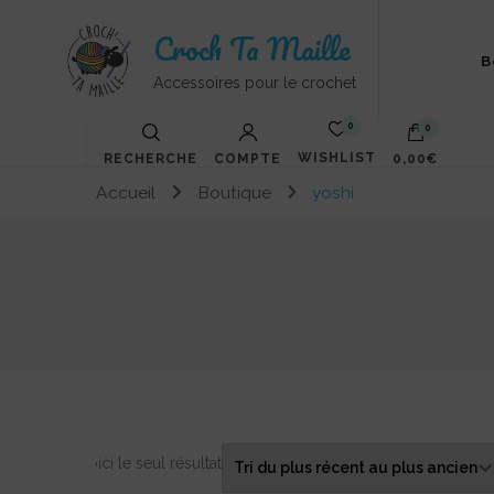
Croch Ta Maille
B
Accessoires pour le crochet
0
0
WISHLIST
RECHERCHE
COMPTE
0,00€
Accueil
Boutique
yoshi
Votre panier est vide.
Voici le seul résultat