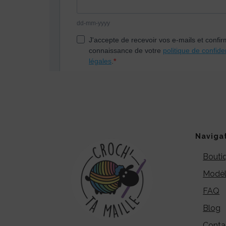
Naviga
Bouti
Modèl
FAQ
Blog
Conta