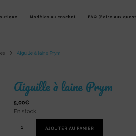
outique
Modèles au crochet
FAQ (Foire aux quest
res
Aiguille à laine Prym
Aiguille à laine Prym
5,00
€
En stock
quantité
AJOUTER AU PANIER
de