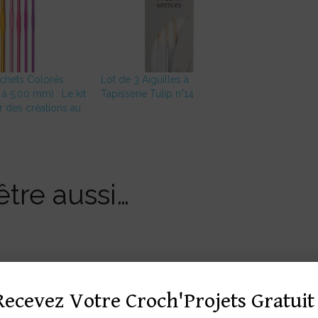
chets Colorés
Lot de 3 Aiguilles à
à 5,00 mm) : Le kit
Tapisserie Tulip n°14
r des créations au
tre aussi…
Recevez Votre Croch'Projets Gratuit 