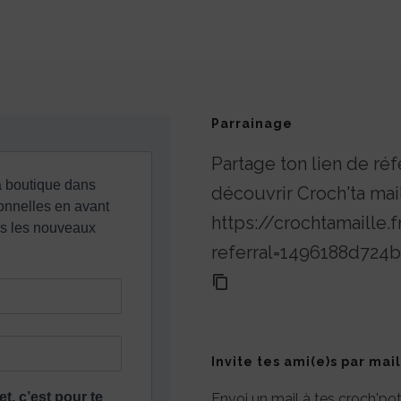
Parrainage
Partage ton lien de réf
découvrir Croch'ta mai
https://crochtamaille.f
referral=1496188d72
Invite tes ami(e)s par mail
Envoi un mail à tes croch'p