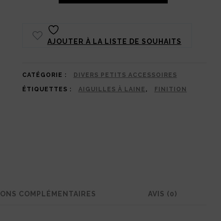
Aiguille
à
AJOUTER À LA LISTE DE SOUHAITS
laine
Prym
CATÉGORIE :
DIVERS PETITS ACCESSOIRES
ÉTIQUETTES :
AIGUILLES À LAINE
,
FINITION
IONS COMPLÉMENTAIRES
AVIS (0)