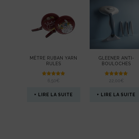
peuvent
être
choisies
sur
la
MÈTRE RUBAN YARN
GLEENER ANTI-
page
RULES
BOULOCHES
du
produit
Note
Note
6,50
€
22,00
€
5.00
5.00
sur 5
sur 5
LIRE LA SUITE
LIRE LA SUITE