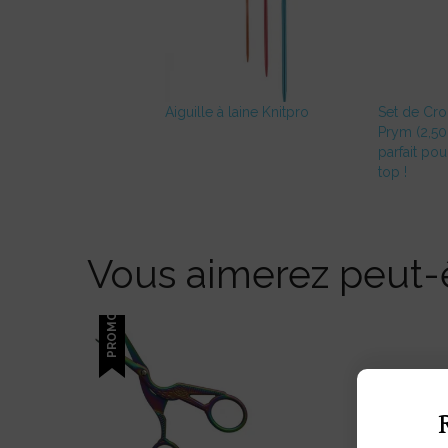
Aiguille à laine Knitpro
Set de Cro
Prym (2,50 
parfait pou
top !
Vous aimerez peut-ê
PROMO !