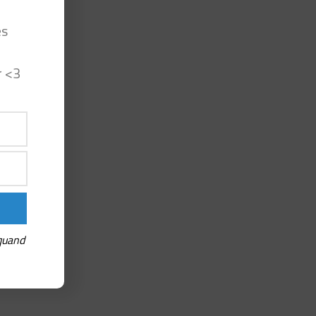
es
r <3
 quand