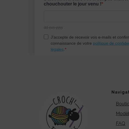
Naviga
Bouti
Modèl
FAQ