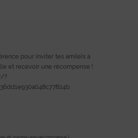
érence pour inviter tes ami(e)s à
lle et recevoir une récompense !
r/?
4b36dd1e930a048c77824b
otes et gagne une récompense !