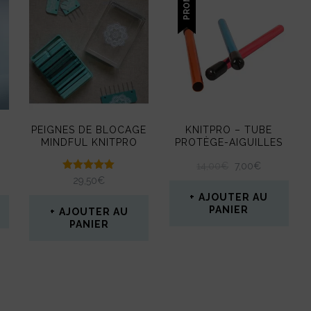
PROMO !
PEIGNES DE BLOCAGE
KNITPRO – TUBE
MINDFUL KNITPRO
PROTÈGE-AIGUILLES
LE
LE
14,00
€
7,00
€
Note
PRIX
PRIX
29,50
€
5.00
INITIAL
ACTUEL
AJOUTER AU
sur 5
ÉTAIT :
EST :
PANIER
AJOUTER AU
14,00€.
7,00€.
PANIER