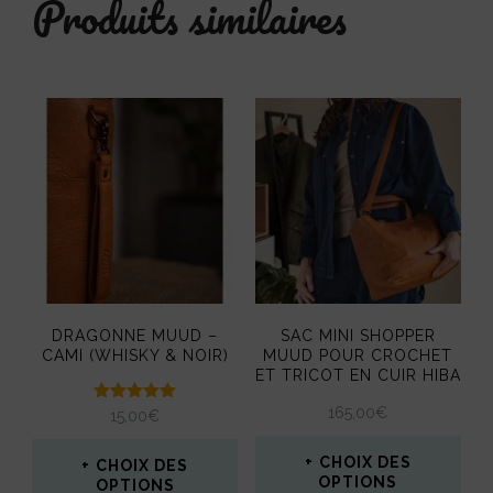
Produits similaires
variations.
Les
options
peuvent
être
choisies
sur
la
page
DRAGONNE MUUD –
SAC MINI SHOPPER
du
CAMI (WHISKY & NOIR)
MUUD POUR CROCHET
ET TRICOT EN CUIR HIBA
produit
165,00
€
Note
15,00
€
5.00
sur 5
CHOIX DES
CHOIX DES
OPTIONS
OPTIONS