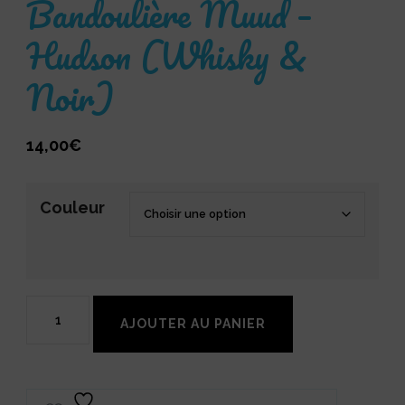
Bandoulière Muud –
Hudson (Whisky &
Noir)
14,00
€
Couleur
quantité
AJOUTER AU PANIER
de
Bandoulière
Muud