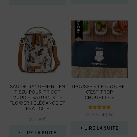
Ce
Ce
produit
produit
PROMO !
a
a
plusieurs
plusieurs
variations.
variations.
Les
Les
options
options
peuvent
peuvent
SAC DE RANGEMENT EN
TROUSSE « LE CROCHET
être
être
TISSU POUR TRICOT
C’EST TROP
MUUD – SATURN XL –
CHOUETTE »
choisies
choisies
FLOWER | ÉLÉGANCE ET
sur
PRATICITÉ
sur
Note
LE
LE
15,00
€
4,50
€
5.00
la
100,00
€
la
PRIX
PRIX
sur 5
INITIAL
ACTUEL
LIRE LA SUITE
page
page
LIRE LA SUITE
ÉTAIT :
EST :