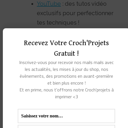
YouTube
: des tutos vidéo
exclusifs pour perfectionner
tes techniques !
… et n’oublie pas de t’
inscrire à notre newsletter
pour
Recevez Votre Croch'Projets
recevoir en avant-première nos nouveautés et idées
Gratuit !
créatives.
Inscrivez-vous pour recevoir nos mails mails avec
les actualités, les mises à jour du shop, nos
Vous aimerez peut-
évènements, des promotions en avant-première
et bien plus encore !
Et en prime, nous t'offrons notre Croch'projets à
être aussi…
imprimer <3