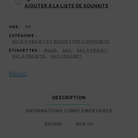
AJOUTER À LA LISTE DE SOUHAITS
-
Hudson
(Whisky
UGS :
ND
CATÉGORIE :
&
SACS À PROJET ET POCHETTES À CROCHETS
Noir)
ÉTIQUETTES :
MUUD
,
SAC
,
SAC À PROJET
,
SAC À PROJETS
,
SAC CROCHET
Muud
DESCRIPTION
INFORMATIONS COMPLÉMENTAIRES
BRAND
AVIS (0)