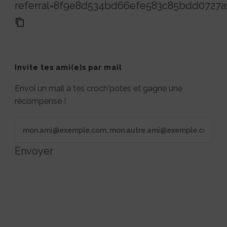
referral=8f9e8d534bd66efe583c85bdd0727a
Invite tes ami(e)s par mail
Envoi un mail à tes croch'potes et gagne une
récompense !
Envoyer