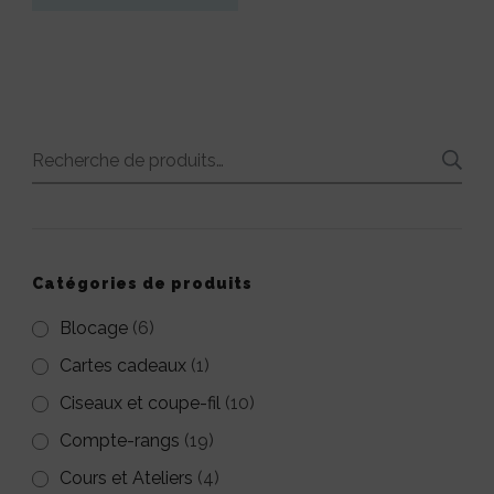
du
du
15,00€.
4,50€.
produit
produit
Recherche
pour :
Catégories de produits
Blocage
(6)
Cartes cadeaux
(1)
Ciseaux et coupe-fil
(10)
Compte-rangs
(19)
Cours et Ateliers
(4)