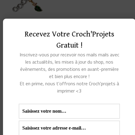
COMPTE-RANGS GOLDY
LE PETIT RENARD :
Recevez Votre Croch'Projets
L’ALLIÉ ESPIÈGLE DE
VOS MAILLES
Gratuit !
13,00
€
Inscrivez-vous pour recevoir nos mails mails avec
les actualités, les mises à jour du shop, nos
CHOIX DES
évènements, des promotions en avant-première
OPTIONS
et bien plus encore !
Ce
Et en prime, nous t'offrons notre Croch'projets à
imprimer <3
produit
a
Produits similaires
plusieurs
variations.
Les