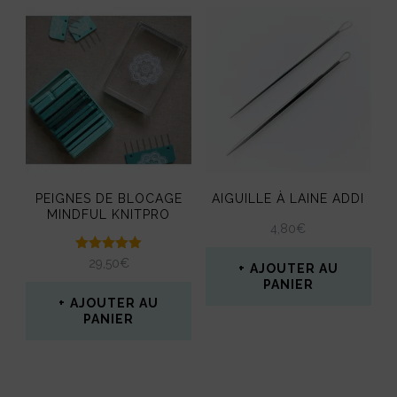
PEIGNES DE BLOCAGE
AIGUILLE À LAINE ADDI
MINDFUL KNITPRO
4,80
€
Note
29,50
€
AJOUTER AU
5.00
PANIER
sur 5
AJOUTER AU
PANIER