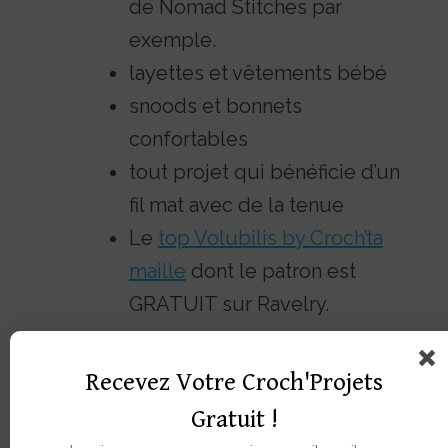
de Nomad Stitches par
exemple.
layettes et vêtements bébé
snoods et bonnets
confortables
tout projet qui bénéficie d’un
fil mat avec de la tenue
Le
top Volubilis by Croch’ta
maille
dont le patron est
GRATUIT sur Ravelry.
Recevez Votre Croch'Projets
Gratuit !