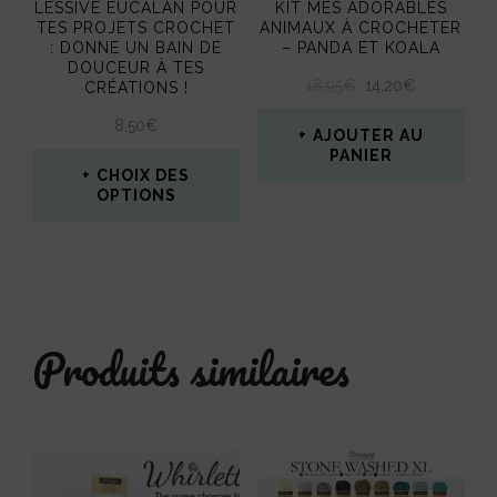
LESSIVE EUCALAN POUR
KIT MES ADORABLES
TES PROJETS CROCHET
ANIMAUX À CROCHETER
: DONNE UN BAIN DE
– PANDA ET KOALA
DOUCEUR À TES
LE
LE
18,95
€
14,20
€
CRÉATIONS !
PRIX
PRIX
8,50
€
INITIAL
ACTUEL
AJOUTER AU
ÉTAIT :
EST :
PANIER
CHOIX DES
18,95€.
14,20€.
OPTIONS
Ce
produit
a
Produits similaires
plusieurs
variations.
Les
options
peuvent