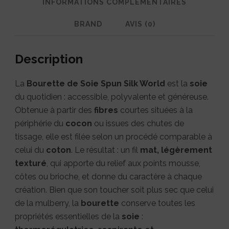
soie
INFORMATIONS COMPLÉMENTAIRES
mat
BRAND
AVIS (0)
et
texturé
Description
La
Bourette de Soie Spun Silk World
est la
soie
du quotidien : accessible, polyvalente et généreuse.
Obtenue à partir des
fibres
courtes situées à la
périphérie du
cocon
ou issues des chutes de
tissage, elle est filée selon un procédé comparable à
celui du
coton
. Le résultat : un fil
mat, légèrement
texturé
, qui apporte du relief aux points mousse,
côtes ou brioche, et donne du caractère à chaque
création. Bien que son toucher soit plus sec que celui
de la mulberry, la
bourette
conserve toutes les
propriétés essentielles de la
soie
: