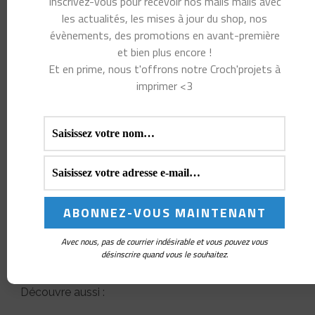
Inscrivez-vous pour recevoir nos mails mails avec
les actualités, les mises à jour du shop, nos
évènements, des promotions en avant-première
et bien plus encore !
Et en prime, nous t'offrons notre Croch'projets à
imprimer <3
Volubilis est un top au crochet qui a été créé
spécialement pour être crocheté en Bourette de Spun
Silk Yarns
Envie d’explorer d’autres fils pour
Avec nous, pas de courrier indésirable et vous pouvez vous
désinscrire quand vous le souhaitez.
l’été ?
Découvre aussi :