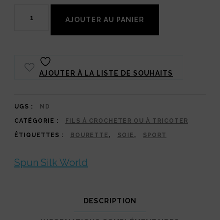
quantité
AJOUTER AU PANIER
de
Bourette
de
AJOUTER À LA LISTE DE SOUHAITS
Soie
Spun
Silk
UGS :
ND
CATÉGORIE :
FILS À CROCHETER OU À TRICOTER
World
ÉTIQUETTES :
BOURETTE
,
SOIE
,
SPORT
50
g
Spun Silk World
:
Fil
DESCRIPTION
100%