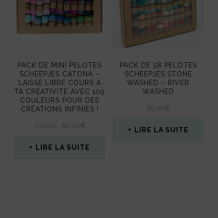
variations.
variations.
Les
Les
options
options
peuvent
peuvent
PACK DE MINI PELOTES
PACK DE 58 PELOTES
être
être
SCHEEPJES CATONA –
SCHEEPJES STONE
LAISSE LIBRE COURS À
WASHED – RIVER
choisies
choisies
TA CRÉATIVITÉ AVEC 109
WASHED
sur
COULEURS POUR DES
sur
65,00
€
CRÉATIONS INFINIES !
la
la
LE
LE
79,00
€
60,00
€
LIRE LA SUITE
page
page
PRIX
PRIX
INITIAL
ACTUEL
LIRE LA SUITE
du
du
ÉTAIT :
EST :
produit
produit
79,00€.
60,00€.