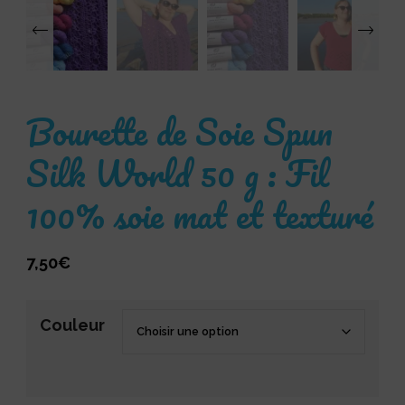
‹
Bourette de Soie Spun
Silk World 50 g : Fil
100% soie mat et texturé
7,50
€
Couleur