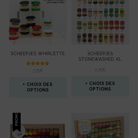
être
choisies
sur
la
page
SCHEEPJES WHIRLETTE
SCHEEPJES
du
STONEWASHED XL
produit
4,75
€
Note
7,75
€
5.00
sur 5
CHOIX DES
CHOIX DES
OPTIONS
OPTIONS
Ce
Ce
produit
produit
PROMO !
a
a
plusieurs
plusieurs