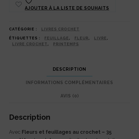
AJOUTER À LA LISTE DE SOUHAITS
feuillages
au
crochet
CATÉGORIE :
LIVRES CROCHET
ÉTIQUETTES :
FEUILLAGE
,
FLEUR
,
LIVRE
,
:
LIVRE CROCHET
,
PRINTEMPS
35
modèles
DESCRIPTION
pour
un
INFORMATIONS COMPLÉMENTAIRES
printemps
AVIS (0)
éternel
Description
Avec
Fleurs et feuillages au crochet – 35