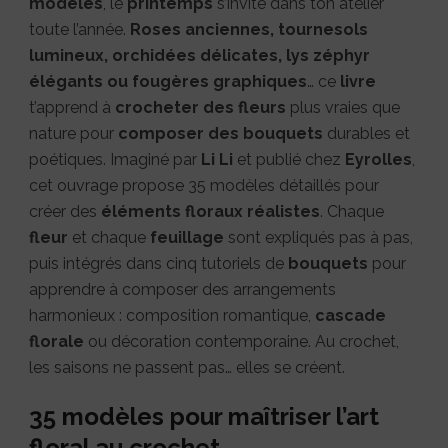
modèles
, le
printemps
s’invite dans ton atelier
toute l’année.
Roses anciennes, tournesols
lumineux, orchidées délicates, lys zéphyr
élégants ou fougères graphiques
… ce
livre
t’apprend à
crocheter des fleurs
plus vraies que
nature pour
composer des bouquets
durables et
poétiques. Imaginé par
Li Li
et publié chez
Eyrolles
,
cet ouvrage propose 35 modèles détaillés pour
créer des
éléments floraux réalistes
. Chaque
fleur
et chaque
feuillage
sont expliqués pas à pas,
puis intégrés dans cinq tutoriels de
bouquets
pour
apprendre à composer des arrangements
harmonieux : composition romantique,
cascade
florale
ou décoration contemporaine. Au crochet,
les saisons ne passent pas… elles se créent.
35 modèles pour maîtriser l’art
floral au crochet