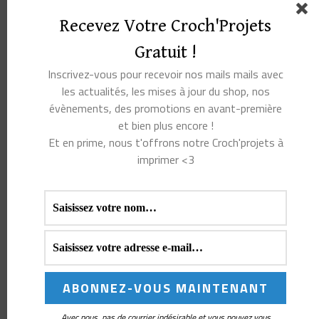
Veuillez noter qu’aucun de nos codes promo n’est
Recevez Votre Croch'Projets
applicable à ce produit.
Gratuit !
Inscrivez-vous pour recevoir nos mails mails avec
les actualités, les mises à jour du shop, nos
évènements, des promotions en avant-première
et bien plus encore !
Et en prime, nous t'offrons notre Croch'projets à
Les amigurumis de la
Marqueurs de Maille
imprimer <3
forêt enchantée au
Portrait de Fleurs | Cinq
crochet : un univers
médaillons fleuris pour
magique à créer maille
sublimer tes ouvrages
après maille
Fleurs au crochet : 10
Avec nous, pas de courrier indésirable et vous pouvez vous