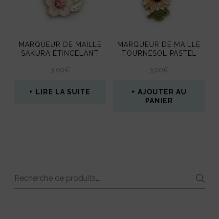
Les
options
peuvent
MARQUEUR DE MAILLE
MARQUEUR DE MAILLE
être
SAKURA ÉTINCELANT
TOURNESOL PASTEL
choisies
3,00
€
3,00
€
sur
LIRE LA SUITE
AJOUTER AU
la
PANIER
page
du
produit
Recherche
pour :