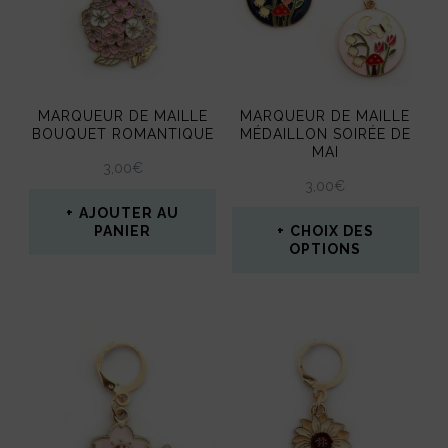
choisies
sur
la
page
MARQUEUR DE MAILLE
MARQUEUR DE MAILLE
du
BOUQUET ROMANTIQUE
MÉDAILLON SOIRÉE DE
MAI
produit
3,00
€
3,00
€
AJOUTER AU
PANIER
CHOIX DES
OPTIONS
Ce
produit
a
plusieurs
variations.