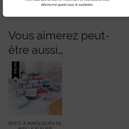
superbes créations à
désinscrire quand vous le souhaitez.
crocheter
Vous aimerez peut-
être aussi…
PROMO !
BOÎTE À MARQUEURS DE
MAILLE FLEURIE