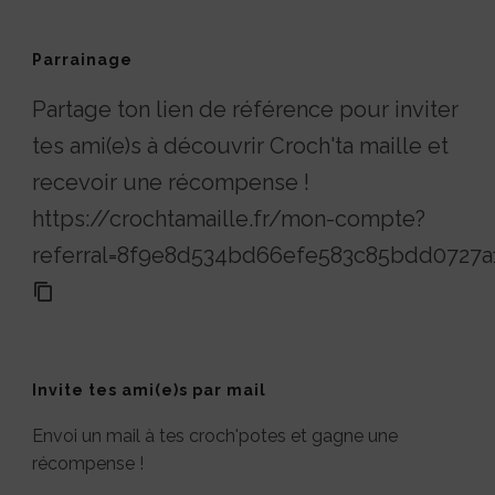
Parrainage
Partage ton lien de référence pour inviter
tes ami(e)s à découvrir Croch'ta maille et
recevoir une récompense !
https://crochtamaille.fr/mon-compte?
referral=8f9e8d534bd66efe583c85bdd0727a
Invite tes ami(e)s par mail
Envoi un mail à tes croch'potes et gagne une
récompense !