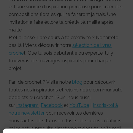
est une source d’inspiration précieuse pour créer des
compositions florales qui ne faneront jamais. Une
invitation à faire éclore ta créativité, maille après
maille.
Prêt à laisser libre cours à ta créativité ? Ne t’arrête
pas là ! Viens découvrir notre
sélection de livres
croche
t. Que tu sois débutant.e ou expert.e, tu y
trouveras des ouvrages inspirants pour chaque
projet.
Fan de crochet ? Visite notre
blog
pour découvrir
toutes nos inspirations et rejoins notre communauté
d’addicts du crochet ! Suis-nous aussi
sur
Instagram
,
Facebook
et
YouTube
!
Inscris-toi à
notre newsletter
pour recevoir les dernières
nouveautés, des tutos exclusifs, des idées créatives
et les actus produits directement dans ta boîte mail.