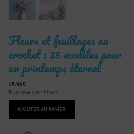
Fleurs et feuillages au
crochet : 35 modèles pour
un printemps éternel
18,95
€
Plus que 1 en stock
quantité
AJOUTER AU PANIER
de
Fleurs
et