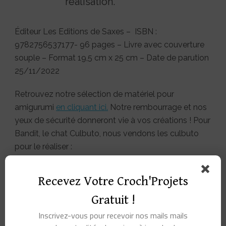
réalisation.
Éditeur Les Editions de Saxes – ISBN :
9782756537177- 96 pages – Livre avec couverture
souple – Format 19,5 cm x 25 cm – Date de parution
25/11/2022
Retrouvez notre sélection de matériel pour
amigurumi
en cliquant ici.
Notre rembourrage et nos
yeux de sécurité donneront vie à vos créations ! Pour
Bandit, le chat Culbuto, nous vendons les culbuto
pour le réaliser :
https://crochtamaille.fr/produit/base-pour-
culbuto-sonore-65-x-80-mm
Recevez Votre Croch'Projets
Veuillez noter qu’aucun de nos codes promo n’est
Gratuit !
applicable à ce produit.
Inscrivez-vous pour recevoir nos mails mails