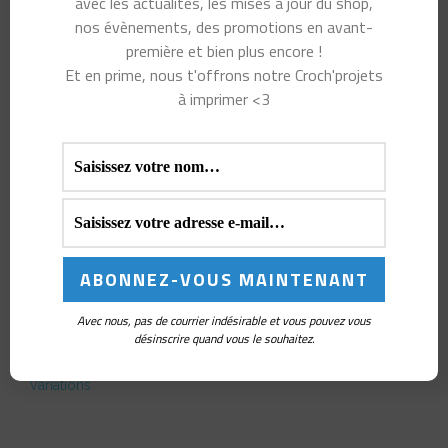
avec les actualités, les mises à jour du shop,
nos évènements, des promotions en avant-
première et bien plus encore !
Et en prime, nous t'offrons notre Croch'projets
à imprimer <3
Mes doudous au crochet
La garde-robe de mon
pour bébé
bébé au crochet – 20
modèles à réaliser
Avec nous, pas de courrier indésirable et vous pouvez vous
désinscrire quand vous le souhaitez.
Marqueurs de Maille
Bébés Disney : 7
Variations