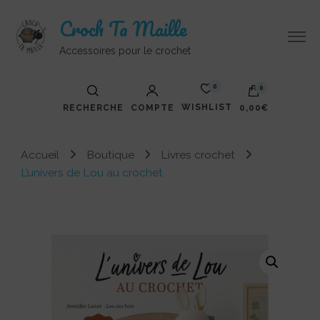
Croch Ta Maille
Accessoires pour le crochet
0
0
WISHLIST
RECHERCHE
COMPTE
0,00€
Votre panier est vide.
Accueil
Boutique
Livres crochet
L’univers de Lou au crochet