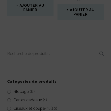
sur
AJOUTER AU
PANIER
AJOUTER AU
la
PANIER
page
du
produit
Recherche
pour :
Catégories de produits
Blocage
(6)
Cartes cadeaux
(1)
Ciseaux et coupe-fil
(10)