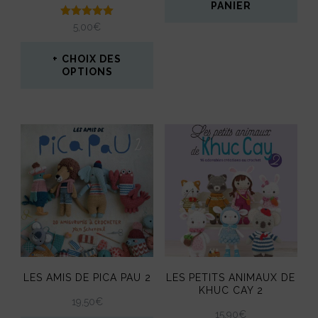
PANIER
Note
5,00
€
5.00
sur 5
CHOIX DES
OPTIONS
Ce
produit
a
plusieurs
variations.
Les
options
peuvent
LES AMIS DE PICA PAU 2
LES PETITS ANIMAUX DE
être
KHUC CAY 2
19,50
€
choisies
15,90
€