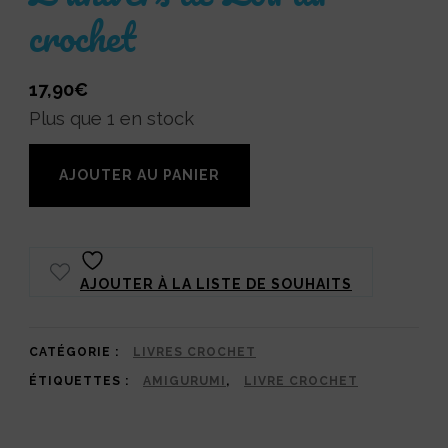
crochet
17,90
€
Plus que 1 en stock
quantité
AJOUTER AU PANIER
de
L'univers
de
AJOUTER À LA LISTE DE SOUHAITS
Lou
au
crochet
CATÉGORIE :
LIVRES CROCHET
ÉTIQUETTES :
AMIGURUMI
,
LIVRE CROCHET