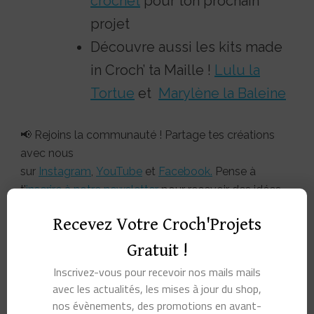
crochet
pour ton prochain
projet
Découvre aussi les kits made
in Croch’ ta Maille !
Lulu la
Tortue
et
Marylène la Baleine
📢 Rejoins la communauté ! Partage tes créations
avec nous
sur
Instagram
,
YouTube
et
Facebook.
Pense à
t’
inscrire à notre newsletter
pour recevoir des idées,
astuces et exclusivités crochet directement dans ta
Recevez Votre Croch'Projets
boîte mail.
Gratuit !
Inscrivez-vous pour recevoir nos mails mails
avec les actualités, les mises à jour du shop,
nos évènements, des promotions en avant-