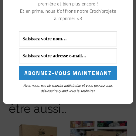
première et bien plus encore !
Ma Box Crochet DIY – Le
Ma Box Crochet DIY – Le
Et en prime, nous t'offrons notre Croch'projets
Renard 🦊
Champignon 🍄
à imprimer <3
Ma Box Crochet DIY – Le
Lapin 🐇
Avec nous, pas de courrier indésirable et vous pouvez vous
Vous aimerez peut-
désinscrire quand vous le souhaitez.
être aussi…