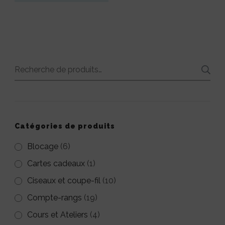
produit
Ce
15,00€
a
produit
plusieurs
a
variations.
plusieurs
Recherche
Les
variations.
pour :
options
Les
peuvent
options
être
peuvent
Catégories de produits
choisies
être
Blocage
(6)
sur
choisies
Cartes cadeaux
(1)
la
sur
Ciseaux et coupe-fil
(10)
page
la
Compte-rangs
(19)
du
page
Cours et Ateliers
(4)
produit
du