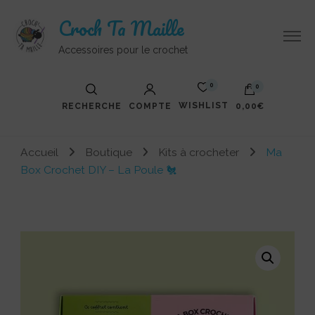
Croch Ta Maille
Accessoires pour le crochet
0
0
WISHLIST
RECHERCHE
COMPTE
0,00€
Votre panier est vide.
Accueil
Boutique
Kits à crocheter
Ma
Box Crochet DIY – La Poule 🐔