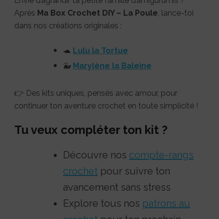
Envie d’agrandir ta petite famille d’amigurumis ?
Après
Ma Box Crochet DIY – La Poule
, lance-toi
dans nos créations originales :
🐢
Lulu la Tortue
🐳
Marylène la Baleine
👉 Des kits uniques, pensés avec amour, pour
continuer ton aventure crochet en toute simplicité !
Tu veux compléter ton kit ?
Découvre nos
compte-rangs
crochet
pour suivre ton
avancement sans stress
Explore tous nos
patrons au