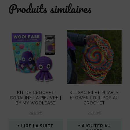
Produits similaires
plusieurs
variations.
Les
options
peuvent
être
choisies
sur
la
page
KIT DE CROCHET
KIT SAC FILET PLIABLE
du
CORALINE LA PIEUVRE |
FLOWER LOLLIPOP AU
BY MY WOOLEASE
CROCHET
produit
29,90
€
25,00
€
LIRE LA SUITE
AJOUTER AU