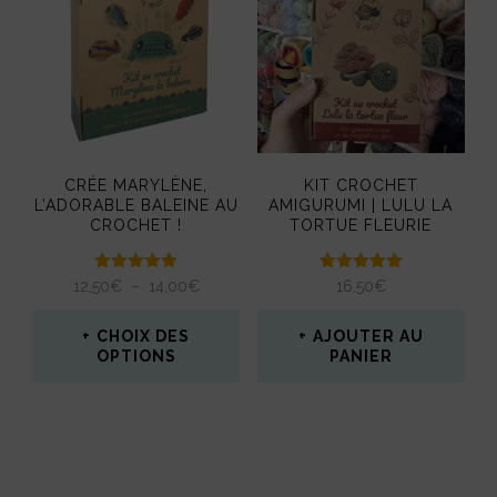
CRÉE MARYLÈNE,
KIT CROCHET
L’ADORABLE BALEINE AU
AMIGURUMI | LULU LA
CROCHET !
TORTUE FLEURIE
Note
Note
PLAGE
12,50
€
–
14,00
€
16,50
€
5.00
5.00
DE
sur 5
sur 5
PRIX :
CHOIX DES
AJOUTER AU
12,50€
OPTIONS
PANIER
À
Ce
14,00€
produit
a