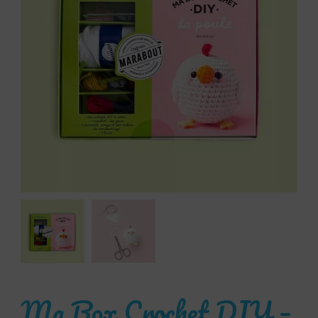
Ma Box Crochet DIY –