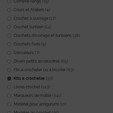
Compte-rangs
(19)
du
page
Cours et Ateliers
(4)
produit
du
Crochet à ouvrage
(17)
produit
Crochet tunisien
(14)
Crochets d’ouvrage et tunisiens
(38)
Crochets Furls
(5)
Dérouleurs
(7)
Divers petits accessoires
(65)
Fils à crocheter ou à tricoter
(63)
Kits à crocheter
(53)
Livres crochet
(143)
Marqueurs de maille
(341)
Matériel pour amigurumi
(10)
Modèles au crochet
(35)