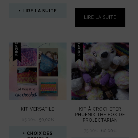
LIRE LA SUITE
LIRE LA SUITE
PROMO !
PROMO !
KIT VERSATILE
KIT À CROCHETER
PHOENIX THE FOX DE
LE
LE
65,00
€
50,00
€
PROJECTARIAN
PRIX
PRIX
LE
LE
75,00
€
60,00
€
INITIAL
ACTUEL
CHOIX DES
PRIX
PRIX