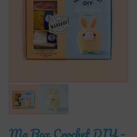
Ma Box Crochet DIY –