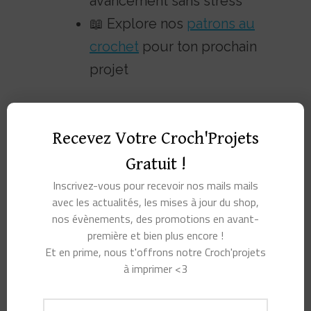
avancement sans stress
📖 Explore nos
patrons au
crochet
pour ton prochain
projet
📢 Rejoins la communauté ! Partage tes créations
avec nous
Recevez Votre Croch'Projets
sur
Instagram
,
YouTube
et
Facebook.
Pense à
Gratuit !
t’
inscrire à notre newsletter
pour recevoir des idées,
astuces et exclusivités crochet directement dans ta
Inscrivez-vous pour recevoir nos mails mails
avec les actualités, les mises à jour du shop,
boîte mail.
nos évènements, des promotions en avant-
première et bien plus encore !
Et en prime, nous t'offrons notre Croch'projets
Vous aimerez peut-
à imprimer <3
être aussi…