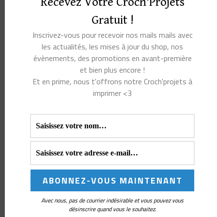
Recevez Votre Croch'Projets
être aussi…
Gratuit !
Inscrivez-vous pour recevoir nos mails mails avec
les actualités, les mises à jour du shop, nos
évènements, des promotions en avant-première
et bien plus encore !
Et en prime, nous t'offrons notre Croch'projets à
imprimer <3
CRÉE MARYLÈNE,
KIT CROCHET
L’ADORABLE BALEINE AU
AMIGURUMI | LULU LA
CROCHET ! –
TORTUE FLEURIE
STONEWASHED
TURQUOISE
Note
16,50
€
5.00
14,00
€
sur 5
Avec nous, pas de courrier indésirable et vous pouvez vous
AJOUTER AU
désinscrire quand vous le souhaitez.
PANIER