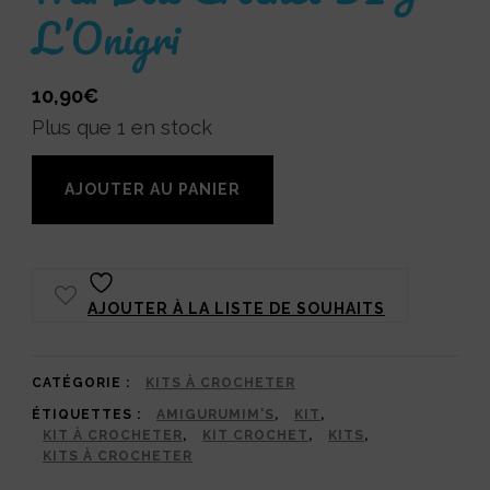
L’Onigri
10,90
€
Plus que 1 en stock
quantité
AJOUTER AU PANIER
de
Ma
Box
AJOUTER À LA LISTE DE SOUHAITS
Crochet
DIY
-
CATÉGORIE :
KITS À CROCHETER
ÉTIQUETTES :
AMIGURUMIM'S
,
KIT
,
L’Onigri
KIT À CROCHETER
,
KIT CROCHET
,
KITS
,
KITS À CROCHETER