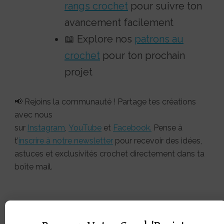
rangs crochet
pour suivre ton
avancement facilement
📖 Explore nos
patrons au
crochet
pour ton prochain
projet
📢 Rejoins la communauté ! Partage tes créations
avec nous
sur
Instagram
,
YouTube
et
Facebook.
Pense à
t’
inscrire à notre newsletter
pour recevoir des idées,
astuces et exclusivités crochet directement dans ta
boîte mail.
Vous aimerez peut-