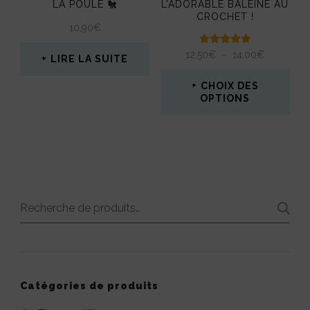
LA POULE 🐔
L’ADORABLE BALEINE AU
CROCHET !
10,90
€
Note
PLAGE
12,50
€
–
14,00
€
LIRE LA SUITE
5.00
DE
sur 5
PRIX :
CHOIX DES
12,50€
OPTIONS
À
Ce
14,00€
produit
a
plusieurs
Recherche
variations.
pour :
Les
options
peuvent
Catégories de produits
être