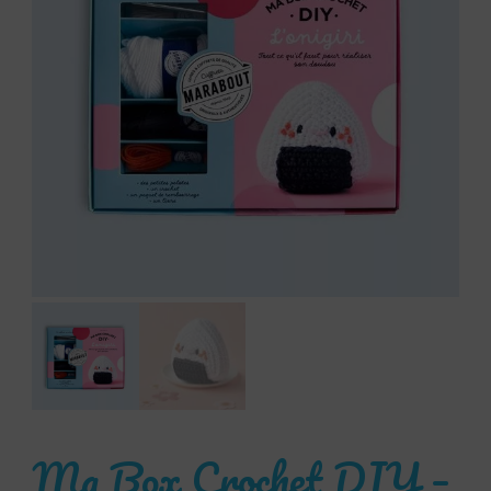
Ma Box Crochet DIY –