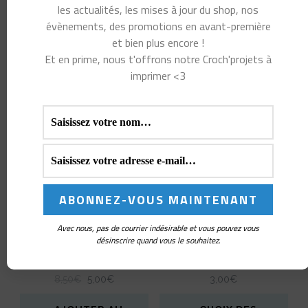
a
les actualités, les mises à jour du shop, nos
évènements, des promotions en avant-première
Produits similaires
plusieurs
et bien plus encore !
variations.
Et en prime, nous t'offrons notre Croch'projets à
imprimer <3
Les
PROMO !
options
peuvent
être
choisies
sur
la
Avec nous, pas de courrier indésirable et vous pouvez vous
page
désinscrire quand vous le souhaitez.
LOT DE 3 MARQUEURS
MARQUEUR DE MAILLE
du
DE MAILLE ARC-EN-CIEL
POPOTIN DE CORGI
produit
LE
LE
8,50
€
5,00
€
3,00
€
PRIX
PRIX
INITIAL
ACTUEL