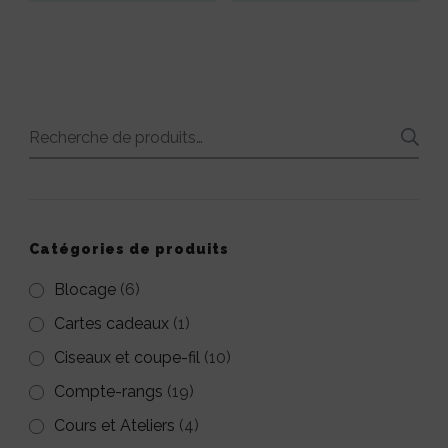
page
Ce
Ce
du
produit
produit
produit
a
a
plusieurs
plusieurs
Recherche
variations.
variations.
pour :
Les
Les
options
options
peuvent
peuvent
Catégories de produits
être
être
Blocage
(6)
choisies
choisies
Cartes cadeaux
(1)
sur
sur
Ciseaux et coupe-fil
(10)
la
la
Compte-rangs
(19)
page
page
Cours et Ateliers
(4)
du
du