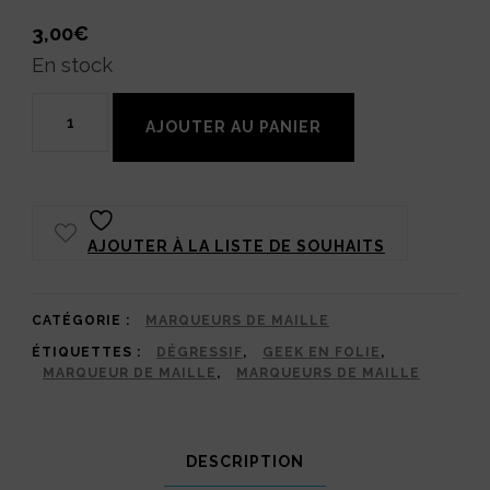
3,00
€
En stock
quantité
AJOUTER AU PANIER
de
Marqueur
de
AJOUTER À LA LISTE DE SOUHAITS
Maille
Bébé
Mario
CATÉGORIE :
MARQUEURS DE MAILLE
ÉTIQUETTES :
DÉGRESSIF
,
GEEK EN FOLIE
,
et
MARQUEUR DE MAILLE
,
MARQUEURS DE MAILLE
son
Étoile
DESCRIPTION
🌟