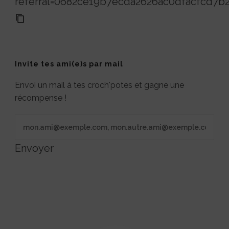
referral=0682ce19b7ecda2626ac0dfacfcd7b
Invite tes ami(e)s par mail
Envoi un mail à tes croch'potes et gagne une
récompense !
Envoyer