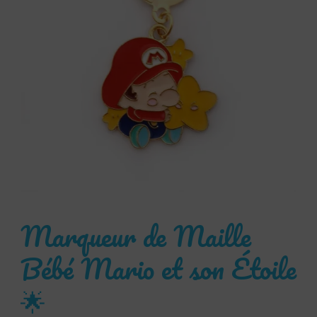
Marqueur de Maille
Bébé Mario et son Étoile
🌟