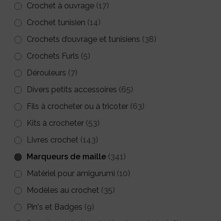
Crochet à ouvrage
(17)
produit
produit
Crochet tunisien
(14)
Crochets d’ouvrage et tunisiens
(38)
Crochets Furls
(5)
Dérouleurs
(7)
Divers petits accessoires
(65)
Fils à crocheter ou à tricoter
(63)
Kits à crocheter
(53)
Livres crochet
(143)
Marqueurs de maille
(341)
Matériel pour amigurumi
(10)
Modèles au crochet
(35)
Pin's et Badges
(9)