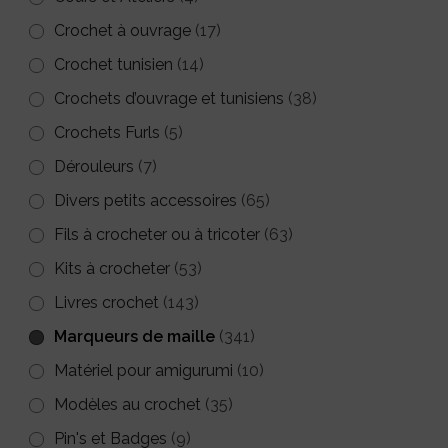
du
produit
Crochet à ouvrage
(17)
produit
Crochet tunisien
(14)
Crochets d’ouvrage et tunisiens
(38)
Crochets Furls
(5)
Dérouleurs
(7)
Divers petits accessoires
(65)
Fils à crocheter ou à tricoter
(63)
Kits à crocheter
(53)
Livres crochet
(143)
Marqueurs de maille
(341)
Matériel pour amigurumi
(10)
Modèles au crochet
(35)
Pin's et Badges
(9)