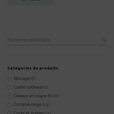
page
page
Ce
3,00€.
1,00€.
Ce
du
du
produit
produit
produit
produit
a
a
plusieurs
plusieurs
variations.
Recherche
variations.
Les
pour :
Les
options
options
peuvent
peuvent
Catégories de produits
être
être
Blocage
(6)
choisies
choisies
Cartes cadeaux
(1)
sur
sur
la
Ciseaux et coupe-fil
(10)
la
page
Compte-rangs
(19)
page
du
Cours et Ateliers
(4)