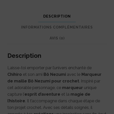
–
Une
DESCRIPTION
touche
INFORMATIONS COMPLÉMENTAIRES
de
magie
AVIS (0)
à
Description
chaque
maille
Laisse-toi emporter par l’univers enchanté de
Chihiro
et son ami
Bô Nezumi
avec le
Marqueur
de maille Bô Nezumi pour crochet
. Inspiré par
cet adorable personnage, ce
marqueur
unique
capture l’
esprit d’aventure
et la
magie de
l’histoire
. Il t’accompagne dans chaque étape de
ton projet crochet. Avec ses détails soignés, il