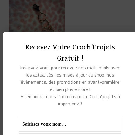
Recevez Votre Croch'Projets
COMPTE-RANGS
TORORO ET NOIRAUDE :
Gratuit !
L’ESPRIT DE LA FORÊT
POUR SUIVRE TES
Inscrivez-vous pour recevoir nos mails mails avec
RANGS AVEC MAGIE
les actualités, les mises à jour du shop, nos
évènements, des promotions en avant-première
Note
13,00
€
et bien plus encore !
5.00
Et en prime, nous t'offrons notre Croch'projets à
sur 5
AJOUTER AU
imprimer <3
PANIER