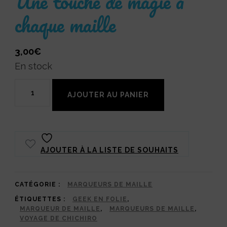
Une touche de magie à
chaque maille
3,00
€
En stock
quantité
AJOUTER AU PANIER
de
Marqueur
de
AJOUTER À LA LISTE DE SOUHAITS
maille
Bô
Nezumi
CATÉGORIE :
MARQUEURS DE MAILLE
ÉTIQUETTES :
GEEK EN FOLIE
,
pour
MARQUEUR DE MAILLE
,
MARQUEURS DE MAILLE
,
crochet
VOYAGE DE CHICHIRO