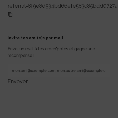
referral=8f9e8d534bd66efe583c85bdd0727a
Invite tes ami(e)s par mail
Envoi un mail à tes croch'potes et gagne une
récompense !
Envoyer